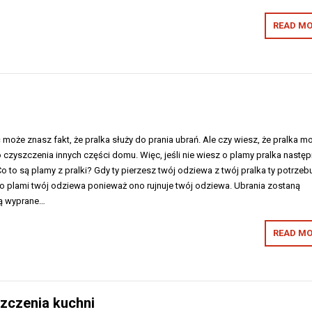
READ MO
 może znasz fakt, że pralka służy do prania ubrań. Ale czy wiesz, że pralka m
czyszczenia innych części domu. Więc, jeśli nie wiesz o plamy pralka następ
Co to są plamy z pralki? Gdy ty pierzesz twój odziewa z twój pralka ty potrzeb
no plami twój odziewa ponieważ ono rujnuje twój odziewa. Ubrania zostaną
ną wyprane…
READ MO
zczenia kuchni