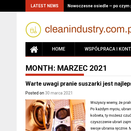
Skip
LATEST NEWS
Nowoczesne osiedle — po czym p
to
content
HOME
WSPÓŁPRACA I KON
MONTH:
MARZEC 2021
Warte uwagi pranie suszarki jest na
Posted on
30 marca 2021
Wszyscy wiemy, że pral
Po każdym myciu, ubrania
kobieta, ty możesz czuć 
czyszczenie ubrań zajmi
swoje ubrania ręcznie. 