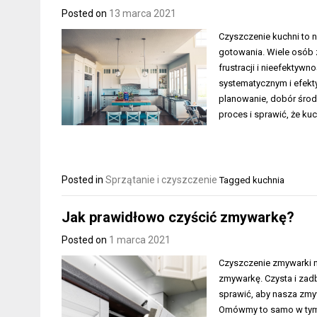
Posted on
13 marca 2021
Czyszczenie kuchni to 
gotowania. Wiele osób 
frustracji i nieefektyw
systematycznym i efek
planowanie, dobór śro
proces i sprawić, że k
Posted in
Sprzątanie i czyszczenie
Tagged
kuchnia
Jak prawidłowo czyścić zmywarkę?
Posted on
1 marca 2021
Czyszczenie zmywarki ni
zmywarkę. Czysta i zad
sprawić, aby nasza zm
Omówmy to samo w tym a