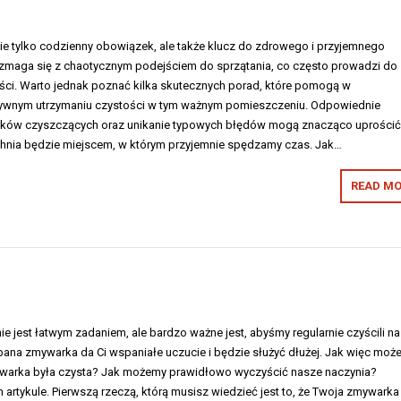
nie tylko codzienny obowiązek, ale także klucz do zdrowego i przyjemnego
zmaga się z chaotycznym podejściem do sprzątania, co często prowadzi do
ności. Warto jednak poznać kilka skutecznych porad, które pomogą w
tywnym utrzymaniu czystości w tym ważnym pomieszczeniu. Odpowiednie
dków czyszczących oraz unikanie typowych błędów mogą znacząco uprościć
uchnia będzie miejscem, w którym przyjemnie spędzamy czas. Jak…
READ MO
e jest łatwym zadaniem, ale bardzo ważne jest, abyśmy regularnie czyścili n
bana zmywarka da Ci wspaniałe uczucie i będzie służyć dłużej. Jak więc moż
ywarka była czysta? Jak możemy prawidłowo wyczyścić nasze naczynia?
rtykule. Pierwszą rzeczą, którą musisz wiedzieć jest to, że Twoja zmywarka 