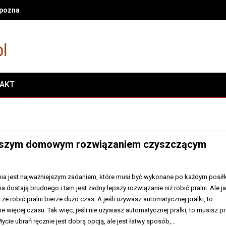
oznać, że zapewnia komfortowe i funkcjonalne życie mieszkańców
TAKT
jlepszym domowym rozwiązaniem czyszczącym
nia jest najważniejszym zadaniem, które musi być wykonane po każdym posił
 dostają brudnego i tam jest żadny lepszy rozwiązanie niż robić pralni. Ale j
że robić pralni bierze dużo czas. A jeśli używasz automatycznej pralki, to
e więcej czasu. Tak więc, jeśli nie używasz automatycznej pralki, to musisz p
Mycie ubrań ręcznie jest dobrą opcją, ale jest łatwy sposób,…