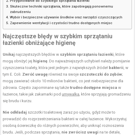
Przygotowanie do szybkiego sprzątania łazienki
Skuteczne techniki sprzątania, które zapobiegają ponownemu
zabrudzeniu
Wybór i bezpieczne używanie środków oraz narzędzi czyszczących
Zapewnienie wentylacji i czystości trudno dostępnych miejsc
Najczęstsze błędy w szybkim sprzątaniu
łazienki obniżające higienę
Unikaj
najczęstszych błędów w
szybkim sprzątaniu
łazienki
, które
mogą obniżyć jej
higienę
. Do najważniejszych uchybień należy pomijanie
czyszczenia toalety, która jest jednym z największych źródeł
bakterii
, w
tym E. Coli.
Zwróć uwagę
również na swoje
szczoteczki do zębów
;
mogą zawierać około 10 milionów bakterii, co jest niebezpieczne dla
zdrowia. Często zapominane są także
trudno dostępne miejsca
w
łazience, takie jak zakamarki pod
umywalką
, które sprzyjają gromadzeniu
się brudu i kurzu.
Nie odkładaj
szczotki toaletowej zaraz po użyciu, gdyż może to
prowadzić do rozprzestrzeniania bakterii w całej łazience. Wykorzystuj
osobną ściereczkę do różnych powierzchni, aby uniknąć roznoszenia
brudu. Jeśli, podczas sprzątania,
nie zwrócisz uwagi
na te detale,