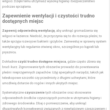
wilgoci. Dzięki temu utrzymasz wysoką higienę i bezpieczeństwo
podczas sprzątania.
Zapewnienie wentylacji i czystości trudno
dostępnych miejsc
Zapewnij odpowiednią wentylację
, aby uniknąć gromadzenia się
wilgoci w łazience. Niedość, że przyczynia się to do rozwoju pleśni, to
także sprzyja rozwojowi bakterii i grzybów. Zainwestuj w sprawny system
wentylacyjny lub regularnie otwieraj okno, szczególnie po kąpieli lub
prysznicu.
Dokładnie
czyść trudno dostępne miejsca
, gdzie często zbiera się
brud i kurz. Zignorowanie tych obszarów prowadzi do powstawania
pleśni i nieprzyjemnych zapachów. Użyj specjalnych narzędzi, takich jak
teleskopowe szczotki czy przedmioty z długimi uchwytami, które
umożliwią dotarcie do rogów i innych ukrytych miejsc.
Systematyczne
czyszczenie
tych obszarów oraz stosowanie
odpowiednich środków czyszczących pomoże w utrzymaniu higieny i
zdrowego środowiska. Dbaj o pomieszczenie, aby uniknąć
długotrwałych konsekwencji związanych z niewłaściwym czyszczeniem i