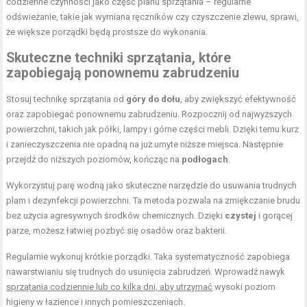
codzienne czynności jako część planu sprzątania – regularne
odświeżanie, takie jak wymiana ręczników czy czyszczenie zlewu, sprawi,
że większe porządki będą prostsze do wykonania.
Skuteczne techniki sprzątania, które
zapobiegają ponownemu zabrudzeniu
Stosuj technikę sprzątania od
góry do dołu
, aby zwiększyć efektywność
oraz zapobiegać ponownemu zabrudzeniu. Rozpocznij od najwyższych
powierzchni, takich jak półki, lampy i górne części mebli. Dzięki temu kurz
i zanieczyszczenia nie opadną na już umyte niższe miejsca. Następnie
przejdź do niższych poziomów, kończąc na
podłogach
.
Wykorzystuj parę wodną jako skuteczne narzędzie do usuwania trudnych
plam i dezynfekcji powierzchni. Ta metoda pozwala na zmiękczanie brudu
bez użycia agresywnych środków chemicznych. Dzięki
czystej
i gorącej
parze, możesz łatwiej pozbyć się osadów oraz bakterii.
Regularnie wykonuj krótkie porządki. Taka systematyczność zapobiega
nawarstwianiu się trudnych do usunięcia zabrudzeń. Wprowadź nawyk
sprzątania codziennie lub co kilka dni, aby utrzymać
wysoki poziom
higieny w łazience i innych pomieszczeniach.