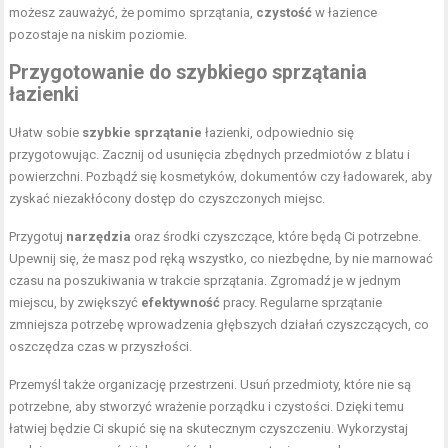
możesz zauważyć, że pomimo sprzątania,
czystość
w łazience
pozostaje na niskim poziomie.
Przygotowanie do szybkiego sprzątania
łazienki
Ułatw sobie
szybkie sprzątanie
łazienki, odpowiednio się
przygotowując. Zacznij od usunięcia zbędnych przedmiotów z blatu i
powierzchni. Pozbądź się kosmetyków, dokumentów czy ładowarek, aby
zyskać niezakłócony dostęp do czyszczonych miejsc.
Przygotuj
narzędzia
oraz środki czyszczące, które będą Ci potrzebne.
Upewnij się, że masz pod ręką wszystko, co niezbędne, by nie marnować
czasu na poszukiwania w trakcie sprzątania. Zgromadź je w jednym
miejscu, by zwiększyć
efektywność
pracy. Regularne sprzątanie
zmniejsza potrzebę wprowadzenia głębszych działań czyszczących, co
oszczędza czas w przyszłości.
Przemyśl także organizację przestrzeni. Usuń przedmioty, które nie są
potrzebne, aby stworzyć wrażenie porządku i czystości. Dzięki temu
łatwiej będzie Ci skupić się na skutecznym czyszczeniu. Wykorzystaj