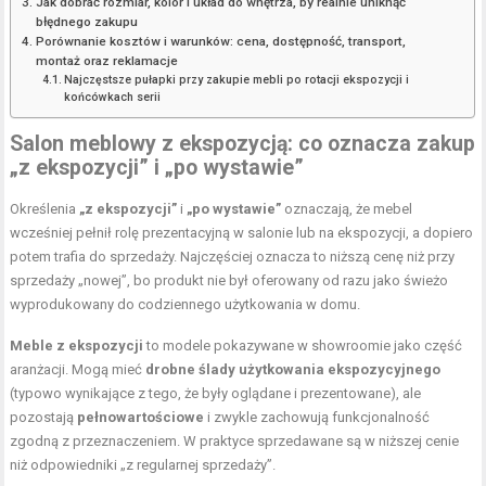
Jak dobrać rozmiar, kolor i układ do wnętrza, by realnie uniknąć
błędnego zakupu
Porównanie kosztów i warunków: cena, dostępność, transport,
montaż oraz reklamacje
Najczęstsze pułapki przy zakupie mebli po rotacji ekspozycji i
końcówkach serii
Salon meblowy z ekspozycją: co oznacza zakup
„z ekspozycji” i „po wystawie”
Określenia
„z ekspozycji”
i
„po wystawie”
oznaczają, że mebel
wcześniej pełnił rolę prezentacyjną w salonie lub na ekspozycji, a dopiero
potem trafia do sprzedaży. Najczęściej oznacza to niższą cenę niż przy
sprzedaży „nowej”, bo produkt nie był oferowany od razu jako świeżo
wyprodukowany do codziennego użytkowania w domu.
Meble z ekspozycji
to modele pokazywane w showroomie jako część
aranżacji. Mogą mieć
drobne ślady użytkowania ekspozycyjnego
(typowo wynikające z tego, że były oglądane i prezentowane), ale
pozostają
pełnowartościowe
i zwykle zachowują funkcjonalność
zgodną z przeznaczeniem. W praktyce sprzedawane są w niższej cenie
niż odpowiedniki „z regularnej sprzedaży”.