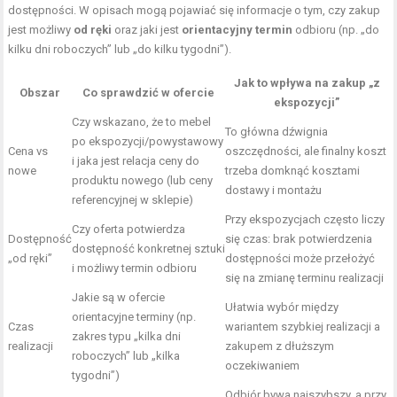
dostępności. W opisach mogą pojawiać się informacje o tym, czy zakup
jest możliwy
od ręki
oraz jaki jest
orientacyjny termin
odbioru (np. „do
kilku dni roboczych” lub „do kilku tygodni”).
Jak to wpływa na zakup „z
Obszar
Co sprawdzić w ofercie
ekspozycji”
Czy wskazano, że to mebel
To główna dźwignia
po ekspozycji/powystawowy
Cena vs
oszczędności, ale finalny koszt
i jaka jest relacja ceny do
nowe
trzeba domknąć kosztami
produktu nowego (lub ceny
dostawy i montażu
referencyjnej w sklepie)
Przy ekspozycjach często liczy
Czy oferta potwierdza
Dostępność
się czas: brak potwierdzenia
dostępność konkretnej sztuki
„od ręki”
dostępności może przełożyć
i możliwy termin odbioru
się na zmianę terminu realizacji
Jakie są w ofercie
Ułatwia wybór między
orientacyjne terminy (np.
Czas
wariantem szybkiej realizacji a
zakres typu „kilka dni
realizacji
zakupem z dłuższym
roboczych” lub „kilka
oczekiwaniem
tygodni”)
Odbiór bywa najszybszy, a przy