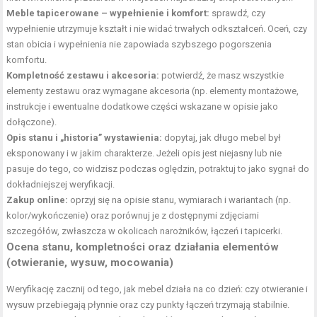
Meble tapicerowane – wypełnienie i komfort:
sprawdź, czy
wypełnienie utrzymuje kształt i nie widać trwałych odkształceń. Oceń, czy
stan obicia i wypełnienia nie zapowiada szybszego pogorszenia
komfortu.
Kompletność zestawu i akcesoria:
potwierdź, że masz wszystkie
elementy zestawu oraz wymagane akcesoria (np. elementy montażowe,
instrukcje i ewentualne dodatkowe części wskazane w opisie jako
dołączone).
Opis stanu i „historia” wystawienia:
dopytaj, jak długo mebel był
eksponowany i w jakim charakterze. Jeżeli opis jest niejasny lub nie
pasuje do tego, co widzisz podczas oględzin, potraktuj to jako sygnał do
dokładniejszej weryfikacji.
Zakup online:
oprzyj się na opisie stanu, wymiarach i wariantach (np.
kolor/wykończenie) oraz porównuj je z dostępnymi zdjęciami
szczegółów, zwłaszcza w okolicach narożników, łączeń i tapicerki.
Ocena stanu, kompletności oraz działania elementów
(otwieranie, wysuw, mocowania)
Weryfikację zacznij od tego, jak mebel działa na co dzień: czy otwieranie i
wysuw przebiegają płynnie oraz czy punkty łączeń trzymają stabilnie.