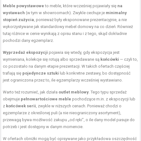
Meble powystawowe
to meble, które wcześniej pojawiały się
na
wystawach
(w tym w showroomach). Zwykle cechuje je
minimalny
stopień zużycia
, ponieważ były eksponowane prezentacyjnie, a nie
wykorzystywane jak standardowy mebel domowy na co dzień. Również
tutaj różnice w cenie wynikają z opisu stanu i z tego, skąd dokładnie
pochodzi dany egzemplarz.
Wyprzedaż ekspozycji
pojawia się wtedy, gdy ekspozycja jest
wymieniana, kolekcje się rotują albo sprzedawane są
końcówki
— czyli to,
co pozostało na danym etapie prezentacji. W takich ofertach częściej
trafiają się
pojedyncze sztuki
lub konkretne zestawy, bo dostępność
jest ograniczona przez to, ile egzemplarzy wcześniej wystawiano.
Warto też rozumieć, jak działa
outlet meblowy
. Tego typu sprzedaż
obejmuje
pełnowartościowe meble
pochodzące m.in. z ekspozycji lub
z
końcówek serii
, zwykle w niższych cenach. Ponieważ chodzi o
egzemplarze z określonej puli (a nie nieograniczony asortyment),
przewagą bywa możliwość zakupu „od ręki”, o ile dany model pasuje do
potrzeb i jest dostępny w danym momencie.
W ofertach obniżki mogą być opisywane jako przykładowa oszczędność