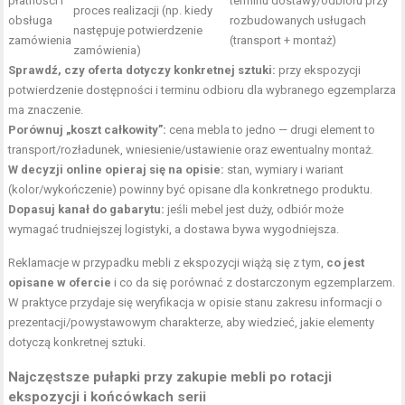
płatności i
terminu dostawy/odbioru przy
proces realizacji (np. kiedy
obsługa
rozbudowanych usługach
następuje potwierdzenie
zamówienia
(transport + montaż)
zamówienia)
Sprawdź, czy oferta dotyczy konkretnej sztuki:
przy ekspozycji
potwierdzenie dostępności i terminu odbioru dla wybranego egzemplarza
ma znaczenie.
Porównuj „koszt całkowity”:
cena mebla to jedno — drugi element to
transport/rozładunek, wniesienie/ustawienie oraz ewentualny montaż.
W decyzji online opieraj się na opisie:
stan, wymiary i wariant
(kolor/wykończenie) powinny być opisane dla konkretnego produktu.
Dopasuj kanał do gabarytu:
jeśli mebel jest duży, odbiór może
wymagać trudniejszej logistyki, a dostawa bywa wygodniejsza.
Reklamacje w przypadku mebli z ekspozycji wiążą się z tym,
co jest
opisane w ofercie
i co da się porównać z dostarczonym egzemplarzem.
W praktyce przydaje się weryfikacja w opisie stanu zakresu informacji o
prezentacji/powystawowym charakterze, aby wiedzieć, jakie elementy
dotyczą konkretnej sztuki.
Najczęstsze pułapki przy zakupie mebli po rotacji
ekspozycji i końcówkach serii