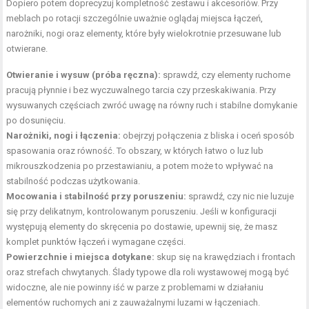
Dopiero potem doprecyzuj kompletność zestawu i akcesoriów. Przy
meblach po rotacji szczególnie uważnie oglądaj miejsca łączeń,
narożniki, nogi oraz elementy, które były wielokrotnie przesuwane lub
otwierane.
Otwieranie i wysuw (próba ręczna):
sprawdź, czy elementy ruchome
pracują płynnie i bez wyczuwalnego tarcia czy przeskakiwania. Przy
wysuwanych częściach zwróć uwagę na równy ruch i stabilne domykanie
po dosunięciu.
Narożniki, nogi i łączenia:
obejrzyj połączenia z bliska i oceń sposób
spasowania oraz równość. To obszary, w których łatwo o luz lub
mikrouszkodzenia po przestawianiu, a potem może to wpływać na
stabilność podczas użytkowania.
Mocowania i stabilność przy poruszeniu:
sprawdź, czy nic nie luzuje
się przy delikatnym, kontrolowanym poruszeniu. Jeśli w konfiguracji
występują elementy do skręcenia po dostawie, upewnij się, że masz
komplet punktów łączeń i wymagane części.
Powierzchnie i miejsca dotykane:
skup się na krawędziach i frontach
oraz strefach chwytanych. Ślady typowe dla roli wystawowej mogą być
widoczne, ale nie powinny iść w parze z problemami w działaniu
elementów ruchomych ani z zauważalnymi luzami w łączeniach.