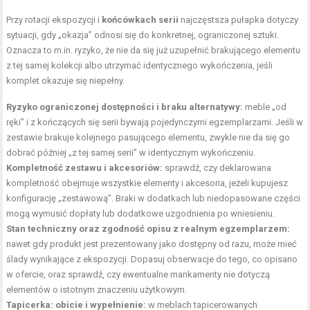
Przy rotacji ekspozycji i
końcówkach serii
najczęstsza pułapka dotyczy
sytuacji, gdy „okazja” odnosi się do konkretnej, ograniczonej sztuki.
Oznacza to m.in. ryzyko, że nie da się już uzupełnić brakującego elementu
z tej samej kolekcji albo utrzymać identycznego wykończenia, jeśli
komplet okazuje się niepełny.
Ryzyko ograniczonej dostępności i braku alternatywy:
meble „od
ręki” i z kończących się serii bywają pojedynczymi egzemplarzami. Jeśli w
zestawie brakuje kolejnego pasującego elementu, zwykle nie da się go
dobrać później „z tej samej serii” w identycznym wykończeniu.
Kompletność zestawu i akcesoriów:
sprawdź, czy deklarowana
kompletność obejmuje wszystkie elementy i akcesoria, jeżeli kupujesz
konfigurację „zestawową”. Braki w dodatkach lub niedopasowane części
mogą wymusić dopłaty lub dodatkowe uzgodnienia po wniesieniu.
Stan techniczny oraz zgodność opisu z realnym egzemplarzem:
nawet gdy produkt jest prezentowany jako dostępny od razu, może mieć
ślady wynikające z ekspozycji. Dopasuj obserwacje do tego, co opisano
w ofercie, oraz sprawdź, czy ewentualne mankamenty nie dotyczą
elementów o istotnym znaczeniu użytkowym.
Tapicerka: obicie i wypełnienie:
w meblach tapicerowanych