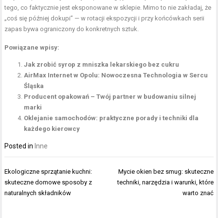
tego, co faktycznie jest eksponowane w sklepie. Mimo to nie zakładaj, że
„coś się później dokupi” — w rotacji ekspozycji i przy końcówkach serii
zapas bywa ograniczony do konkretnych sztuk.
Powiązane wpisy:
Jak zrobić syrop z mniszka lekarskiego bez cukru
AirMax Internet w Opolu: Nowoczesna Technologia w Sercu
Śląska
Producent opakowań – Twój partner w budowaniu silnej
marki
Oklejanie samochodów: praktyczne porady i techniki dla
każdego kierowcy
Posted in
Inne
Nawigacja
Ekologiczne sprzątanie kuchni:
Mycie okien bez smug: skuteczne
wpisu
skuteczne domowe sposoby z
techniki, narzędzia i warunki, które
naturalnych składników
warto znać