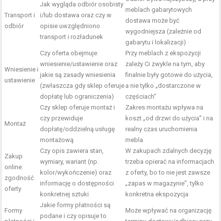
Jak wygląda odbiór osobisty
meblach gabarytowych
Transport i
i/lub dostawa oraz czy w
dostawa może być
odbiór
opisie uwzględniono
wygodniejsza (zależnie od
transport i rozładunek
gabarytu i lokalizacji)
Czy oferta obejmuje
Przy meblach z ekspozycji
wniesienie/ustawienie oraz
zależy Ci zwykle na tym, aby
Wniesienie i
jakie są zasady wniesienia
finalnie były gotowe do użycia,
ustawienie
(zwłaszcza gdy sklep oferuje
a nie tylko „dostarczone w
dopłatę lub ograniczenia)
częściach”
Czy sklep oferuje montaż i
Zakres montażu wpływa na
czy przewiduje
koszt „od drzwi do użycia” i na
Montaż
dopłatę/oddzielną usługę
realny czas uruchomienia
montażową
mebla
Czy opis zawiera stan,
W zakupach zdalnych decyzję
Zakup
wymiary, wariant (np.
trzeba opierać na informacjach
online:
kolor/wykończenie) oraz
z oferty, bo to nie jest zawsze
zgodność
informację o dostępności
„zapas w magazynie”, tylko
oferty
konkretnej sztuki
konkretna ekspozycja
Jakie formy płatności są
Formy
Może wpływać na organizację
podane i czy opisuje to