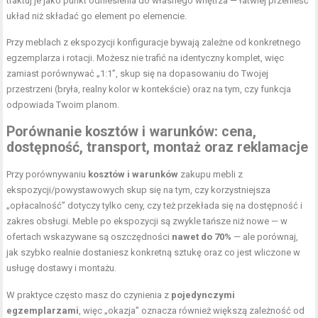
traktuj je jako punkt odniesienia do własnego wnętrza — łatwiej przenieść
układ niż składać go element po elemencie.
Przy meblach z ekspozycji konfiguracje bywają zależne od konkretnego
egzemplarza i rotacji. Możesz nie trafić na identyczny komplet, więc
zamiast porównywać „1:1”, skup się na dopasowaniu do Twojej
przestrzeni (bryła, realny kolor w kontekście) oraz na tym, czy funkcja
odpowiada Twoim planom.
Porównanie kosztów i warunków: cena,
dostępność, transport, montaż oraz reklamacje
Przy porównywaniu
kosztów i warunków
zakupu mebli z
ekspozycji/powystawowych skup się na tym, czy korzystniejsza
„opłacalność” dotyczy tylko ceny, czy też przekłada się na dostępność i
zakres obsługi. Meble po ekspozycji są zwykle tańsze niż nowe — w
ofertach wskazywane są oszczędności
nawet do 70%
— ale porównaj,
jak szybko realnie dostaniesz konkretną sztukę oraz co jest wliczone w
usługę dostawy i montażu.
W praktyce często masz do czynienia z
pojedynczymi
egzemplarzami
, więc „okazja” oznacza również większą zależność od