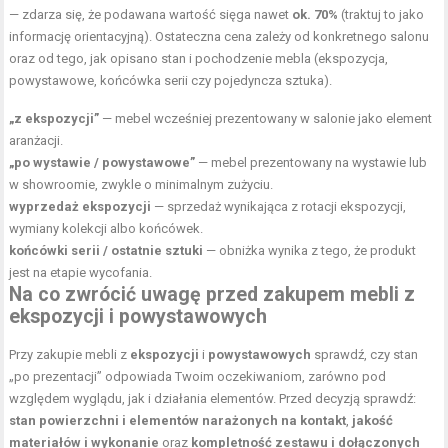
— zdarza się, że podawana wartość sięga nawet
ok. 70%
(traktuj to jako
informację orientacyjną). Ostateczna cena zależy od konkretnego salonu
oraz od tego, jak opisano stan i pochodzenie mebla (ekspozycja,
powystawowe, końcówka serii czy pojedyncza sztuka).
„z ekspozycji”
— mebel wcześniej prezentowany w salonie jako element
aranżacji.
„po wystawie / powystawowe”
— mebel prezentowany na wystawie lub
w showroomie, zwykle o minimalnym zużyciu.
wyprzedaż ekspozycji
— sprzedaż wynikająca z rotacji ekspozycji,
wymiany kolekcji albo końcówek.
końcówki serii / ostatnie sztuki
— obniżka wynika z tego, że produkt
jest na etapie wycofania.
Na co zwrócić uwagę przed zakupem mebli z
ekspozycji i powystawowych
Przy zakupie mebli z
ekspozycji
i
powystawowych
sprawdź, czy stan
„po prezentacji” odpowiada Twoim oczekiwaniom, zarówno pod
względem wyglądu, jak i działania elementów. Przed decyzją sprawdź:
stan powierzchni i elementów narażonych na kontakt
,
jakość
materiałów i wykonanie
oraz
kompletność zestawu i dołączonych