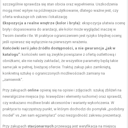
szczególnie sprawdza się stan obicia oraz wypełnienia. Uszkodzenia
mogą mieć wpływ na późniejsze użytkowanie, dlatego ważne jest, czy
oferta wskazuje ich zakres i lokalizację.
Ekspozycja a realne wnętrze (kolor i bryła):
ekspozycja ułatwia ocenę
bryły i dopasowania do aranżacji, ale kolor może wyglądać inaczej w
Twoim świetle i tle. W praktyce ograniczeniem jest ryzyko błędnej oceny,
jeśli opierasz się wyłącznie na pierwszym wrażeniu.
Końcówki serii jako źródło dostępności, a nie gwarancja „jak w
katalogu”:
końcówki serii są zwykle powiązane z ofertą outlettową i
obniżkami, ale nie należy zakładać, że wszystkie parametry będą takie
same jak w pełnej, bieżącej ofercie. Traktuj zakup jako zamkniętą,
konkretną sztukę o ograniczonych możliwościach zamiany na
„zamiennik”.
Przy zakupach
online
opieraj się na opisie i zdjęciach: szukaj zbliżeń na
newralgiczne miejsca (np. krawędzie i elementy ruchome) oraz sprawdź,
czy wskazano możliwe braki akcesoriów i warianty wykończenia. W
praktyce to najczęstszy punkt, w którym dochodzi do pomyłek „podobny
model” vs „ten sam egzemplarz” oraz niezgodność zakresu prezentacji.
Przy zakupach
stacjonarnych
przewagą jest weryfikacja na miejscu