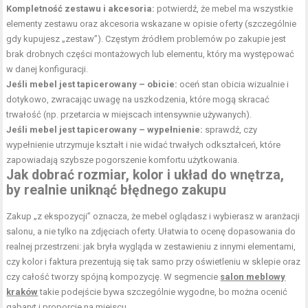
Kompletność zestawu i akcesoria:
potwierdź, że mebel ma wszystkie
elementy zestawu oraz akcesoria wskazane w opisie oferty (szczególnie
gdy kupujesz „zestaw”). Częstym źródłem problemów po zakupie jest
brak drobnych części montażowych lub elementu, który ma występować
w danej konfiguracji.
Jeśli mebel jest tapicerowany – obicie:
oceń stan obicia wizualnie i
dotykowo, zwracając uwagę na uszkodzenia, które mogą skracać
trwałość (np. przetarcia w miejscach intensywnie używanych).
Jeśli mebel jest tapicerowany – wypełnienie:
sprawdź, czy
wypełnienie utrzymuje kształt i nie widać trwałych odkształceń, które
zapowiadają szybsze pogorszenie komfortu użytkowania.
Jak dobrać rozmiar, kolor i układ do wnętrza,
by realnie uniknąć błędnego zakupu
Zakup „z ekspozycji” oznacza, że mebel oglądasz i wybierasz w aranżacji
salonu, a nie tylko na zdjęciach oferty. Ułatwia to ocenę dopasowania do
realnej przestrzeni: jak bryła wygląda w zestawieniu z innymi elementami,
czy kolor i faktura prezentują się tak samo przy oświetleniu w sklepie oraz
czy całość tworzy spójną kompozycję. W segmencie
salon meblowy
kraków
takie podejście bywa szczególnie wygodne, bo można ocenić
gabaryt i proporcje na miejscu.