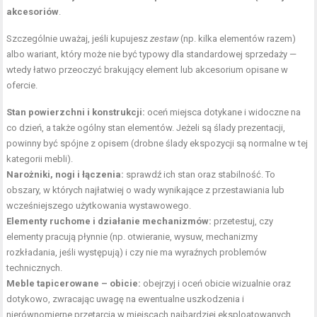
akcesoriów
.
Szczególnie uważaj, jeśli kupujesz
zestaw
(np. kilka elementów razem)
albo wariant, który może nie być typowy dla standardowej sprzedaży —
wtedy łatwo przeoczyć brakujący element lub akcesorium opisane w
ofercie.
Stan powierzchni i konstrukcji:
oceń miejsca dotykane i widoczne na
co dzień, a także ogólny stan elementów. Jeżeli są ślady prezentacji,
powinny być spójne z opisem (drobne ślady ekspozycji są normalne w tej
kategorii mebli).
Narożniki, nogi i łączenia:
sprawdź ich stan oraz stabilność. To
obszary, w których najłatwiej o wady wynikające z przestawiania lub
wcześniejszego użytkowania wystawowego.
Elementy ruchome i działanie mechanizmów:
przetestuj, czy
elementy pracują płynnie (np. otwieranie, wysuw, mechanizmy
rozkładania, jeśli występują) i czy nie ma wyraźnych problemów
technicznych.
Meble tapicerowane – obicie:
obejrzyj i oceń obicie wizualnie oraz
dotykowo, zwracając uwagę na ewentualne uszkodzenia i
nierównomierne przetarcia w miejscach najbardziej eksploatowanych.