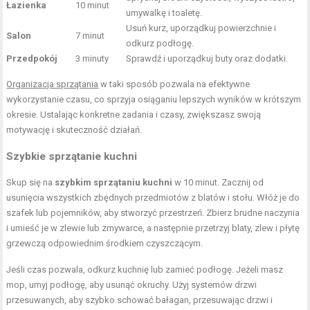
Łazienka
10 minut
umywalkę i toaletę.
Usuń kurz, uporządkuj powierzchnie i
Salon
7 minut
odkurz podłogę.
Przedpokój
3 minuty
Sprawdź i uporządkuj buty oraz dodatki.
Organizacja sprzątania
w taki sposób pozwala na efektywne
wykorzystanie czasu, co sprzyja osiąganiu lepszych wyników w krótszym
okresie. Ustalając konkretne zadania i czasy, zwiększasz swoją
motywację i skuteczność działań.
Szybkie sprzątanie kuchni
Skup się na
szybkim sprzątaniu kuchni
w 10 minut. Zacznij od
usunięcia wszystkich zbędnych przedmiotów z blatów i stołu. Włóż je do
szafek lub pojemników, aby stworzyć przestrzeń. Zbierz brudne naczynia
i umieść je w zlewie lub zmywarce, a następnie przetrzyj blaty, zlew i płytę
grzewczą odpowiednim środkiem czyszczącym.
Jeśli czas pozwala, odkurz kuchnię lub zamieć podłogę. Jeżeli masz
mop, umyj podłogę, aby usunąć okruchy. Użyj systemów drzwi
przesuwanych, aby szybko schować bałagan, przesuwając drzwi i