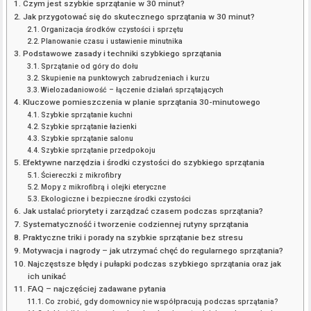
Czym jest szybkie sprzątanie w 30 minut?
Jak przygotować się do skutecznego sprzątania w 30 minut?
Organizacja środków czystości i sprzętu
Planowanie czasu i ustawienie minutnika
Podstawowe zasady i techniki szybkiego sprzątania
Sprzątanie od góry do dołu
Skupienie na punktowych zabrudzeniach i kurzu
Wielozadaniowość – łączenie działań sprzątających
Kluczowe pomieszczenia w planie sprzątania 30-minutowego
Szybkie sprzątanie kuchni
Szybkie sprzątanie łazienki
Szybkie sprzątanie salonu
Szybkie sprzątanie przedpokoju
Efektywne narzędzia i środki czystości do szybkiego sprzątania
Ściereczki z mikrofibry
Mopy z mikrofibrą i olejki eteryczne
Ekologiczne i bezpieczne środki czystości
Jak ustalać priorytety i zarządzać czasem podczas sprzątania?
Systematyczność i tworzenie codziennej rutyny sprzątania
Praktyczne triki i porady na szybkie sprzątanie bez stresu
Motywacja i nagrody – jak utrzymać chęć do regularnego sprzątania?
Najczęstsze błędy i pułapki podczas szybkiego sprzątania oraz jak
ich unikać
FAQ – najczęściej zadawane pytania
Co zrobić, gdy domownicy nie współpracują podczas sprzątania?