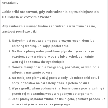
sprzątaniu.
Jakie triki stosować, gdy zabrudzenia są trudniejsze do
usunięcia w krótkim czasie?
Aby skutecznie usunąć trudne zabrudzenia w krótkim czasie,
zastosuj poniższe triki:
Natychmiast osusz
plamę papierowym ręcznikiem lub
chłonną tkaniną, unikając pocierania.
Na tłuste plamy nałóż punktowo
płyn do mycia naczyń
rozcieńczony w ciepłej wodzie lub alkohol, delikatnie
wetrzyj i pozostaw do wyschnięcia.
Świeże plamy po winie zasyp solą, pozostaw, aż wchłonie
wilgoć, a następnie odkurz.
Na mniejsze plamy użyj pasty z sody lub mieszanki octu i
sody, pozostaw na określony czas, a potem odkurz.
W przypadku plam po kawie i herbacie osusz powierzchnię i
przetrzyj mieszaniną wody z łagodnym detergentem.
Jeśli plamy są nadal trudne do usunięcia, powtórz proces lub
rozważ użycie
odkurzacza piorącego
.