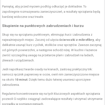
Pamiętaj, aby przed myciem podłóg odkurzyć je dokładnie. To
zapobiegnie rozmazywaniu zanieczyszczeń, a rezultaty sprzątania będą
bardziej widoczne oraz trwałe.
Skupienie na punktowych zabrudzeniach i kurzu
Skup się na sprzątaniu punktowym, eliminując kurz i zabrudzenia z
najważniejszych miejsc. Zacznij od użycia
ściereczki z mikrofibry
, aby
delikatnie usunąć kurz z półek, stolików oraz sprzętów. Zawsze zaczynaj
od górnych powierzchni, a następnie schodź niżej. W kuchni i łazience
zwróć szczególną uwagę na przetarcie plam i zabrudzeń na ladach,
zlewach i urządzeniach.
Jeśli napotkasz twarde osady na kranach, zastosuj praktyczny trik:
namocz ręcznik papierowy w occie, owiń nim zanieczyszczone miejsce
na około
10 minut
. Dzięki temu dużo łatwiej usuniesz uporczywe
zabrudzenia.
Regularne koncentrowanie się na tych kluczowych aspektach sprzątania
pozwoli Ci szybko osiągnąć zadowalające rezultaty i utrzymać utrzymanie
porządku w pomieszczeniach.