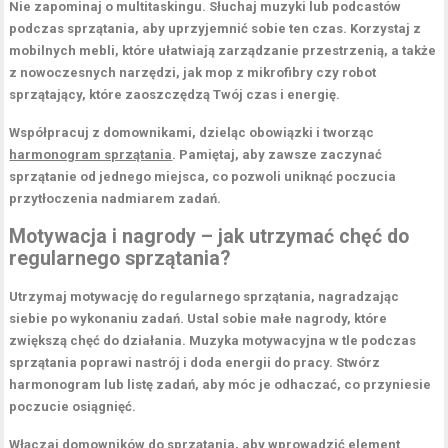
Nie zapominaj o
multitaskingu
. Słuchaj muzyki lub podcastów
podczas sprzątania, aby uprzyjemnić sobie ten czas. Korzystaj z
mobilnych mebli, które ułatwiają zarządzanie przestrzenią, a także
z nowoczesnych narzędzi, jak mop z mikrofibry czy robot
sprzątający, które zaoszczędzą Twój czas i energię.
Współpracuj z domownikami, dzieląc obowiązki i tworząc
harmonogram sprzątania
. Pamiętaj, aby zawsze zaczynać
sprzątanie od jednego miejsca, co pozwoli uniknąć poczucia
przytłoczenia nadmiarem zadań.
Motywacja i nagrody – jak utrzymać chęć do
regularnego sprzątania?
Utrzymaj motywację do regularnego sprzątania, nagradzając
siebie po wykonaniu zadań. Ustal sobie małe nagrody, które
zwiększą chęć do działania. Muzyka motywacyjna w tle podczas
sprzątania poprawi nastrój i doda energii do pracy. Stwórz
harmonogram lub listę zadań, aby móc je odhaczać, co przyniesie
poczucie osiągnięć.
Włączaj domowników do sprzątania, aby wprowadzić element