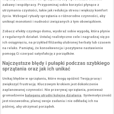
zabawy i współpracy. Przypominaj sobie korzyści płynące z
utrzymania czystości, takie jak redukcja stresu i większy komfort
życia. Wzbogać rytuały sprzątania o różnorodne czynności, aby
uniknąć monotonii i nudności związanych z tym obowiązkiem.
Zobacz efekty czystego domu, wyobraź sobie wygodę, która płynie
z regularnych działań. Ustalaj realistyczne cele i nagradzaj się po
ich osiągnięciu, na przykład filiżanką ulubionej herbaty lub czasem
na relaks. Pamiętaj, że konsekwencja i pozytywne nastawienie
pomogą Ci czerpać satysfakcję z porządków.
Najczęstsze błędy i pułapki podczas szybkiego
sprzątania oraz jak ich unikać
Unikaj
błędów w sprzątaniu
, które mogą opóźnić Twoją pracę i
zwiększyć frustrację. Kluczowym krokiem jest dokończenie
zaplanowanej czynności. Nie przerywaj sprzątania, ponieważ
gromadzenie
bałaganu utrudni kolejne działania
. Systematyczność
jest niezawodna; planuj swoje zadania i nie odkładaj ich na
później, aby utrzymać porządek.