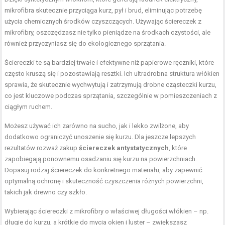
mikrofibra skutecznie przyciąga kurz, pył i brud, eliminując potrzebę
użycia chemicznych środków czyszczących. Używając ściereczek z
mikrofibry, oszczędzasz nie tylko pieniądze na środkach czystości, ale
również przyczyniasz się do ekologicznego sprzątania.
Ściereczki te są bardziej trwałe i efektywne niż papierowe ręczniki, które
często kruszą się i pozostawiają resztki. Ich ultradrobna struktura włókien
sprawia, że skutecznie wychwytują i zatrzymują drobne cząsteczki kurzu,
co jest kluczowe podczas sprzątania, szczególnie w pomieszczeniach z
ciągłym ruchem.
Możesz używać ich zarówno na sucho, jak i lekko zwilżone, aby
dodatkowo ograniczyć unoszenie się kurzu. Dla jeszcze lepszych
rezultatów rozważ zakup
ściereczek antystatycznych
, które
zapobiegają ponownemu osadzaniu się kurzu na powierzchniach.
Dopasuj rodzaj ściereczek do konkretnego materiału, aby zapewnić
optymalną ochronę i skuteczność czyszczenia różnych powierzchni,
takich jak drewno czy szkło.
Wybierając ściereczki z mikrofibry o właściwej długości włókien – np.
długie do kurzu, a krótkie do mycia okien i luster – zwiększasz