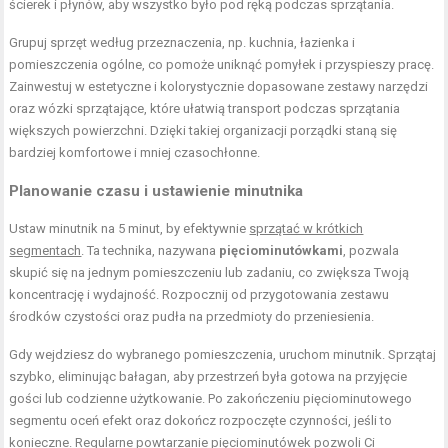
ścierek i płynów, aby wszystko było pod ręką podczas sprzątania.
Grupuj sprzęt według przeznaczenia, np. kuchnia, łazienka i
pomieszczenia ogólne, co pomoże uniknąć pomyłek i przyspieszy pracę.
Zainwestuj w estetyczne i kolorystycznie dopasowane zestawy narzędzi
oraz wózki sprzątające, które ułatwią transport podczas sprzątania
większych powierzchni. Dzięki takiej organizacji porządki staną się
bardziej komfortowe i mniej czasochłonne.
Planowanie czasu i ustawienie minutnika
Ustaw minutnik na 5 minut, by efektywnie
sprzątać w krótkich
segmentach
. Ta technika, nazywana
pięciominutówkami
, pozwala
skupić się na jednym pomieszczeniu lub zadaniu, co zwiększa Twoją
koncentrację i wydajność. Rozpocznij od przygotowania zestawu
środków czystości oraz pudła na przedmioty do przeniesienia.
Gdy wejdziesz do wybranego pomieszczenia, uruchom minutnik. Sprzątaj
szybko, eliminując bałagan, aby przestrzeń była gotowa na przyjęcie
gości lub codzienne użytkowanie. Po zakończeniu pięciominutowego
segmentu oceń efekt oraz dokończ rozpoczęte czynności, jeśli to
konieczne. Regularne powtarzanie pięciominutówek pozwoli Ci