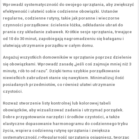
Wprowadź
systematyczność
do swojego sprzątania, aby zwiększyć
efektywność
i ułatwić sobie codzienne obowiązki. Ustanów
regularne, codzienne rutyny, takie jak poranne i wieczorne
czynności porządkowe: ścielenie łóżka, odkładanie ubrań do
prania czy układanie zabawek. Krótkie sesje sprzątania, trwające
od 10 do 30 minut, zapobiegają nagromadzeniu się bałaganu i
ułatwiają utrzymanie porządku w całym domu.
Angażuj wszystkich domowników w sprzątanie poprzez dzielenie
się obowiązkami. Wprowadź zasadę „jeśli coś zajmuje mniej niż 3
minuty, rób to od razu”. Dzięki temu szybkie porządkowanie
niewielkich zabrudzeń stanie się nawykiem. Minimalizuj ilość
posiadanych przedmiotów, co również ułatwi utrzymanie
czystości.
Rozważ stworzenie listy kontrolnej lub kolorowej tabeli
obowiązków, aby wizualizować zadania i utrzymać porządek.
Dobre przygotowanie narzędzi i środków czystości, a także
elastyczne dopasowanie harmonogramu do codziennego trybu
życia, wspiera
codzienną rutynę
sprzątania i zwiększa
systematyczność.
r>Regularność sprzątania osiągniesz, tworząc