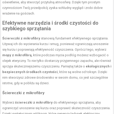
oświetlenie, aby stworzyć przytulną atmosferę. Dzięki tym prostym
czynnościom Twój przedpokój zyska schludny wygląd i zrobi dobre
wrażenie na gościach.
Efektywne narzędzia i środki czystości do
szybkiego sprzątania
Ściereczki z mikrofibry
stanowią fundament efektywnego sprzątania.
Używaj ich do wycierania kurzu i smug, ponieważ ograniczają unoszenie
się kurzu i poprawiają efektywność czyszczenia. Oprócz tego, wybierz
mopy z mikrofibrą
, które podczas mycia podłóg możesz wzbogacić o
olejek eteryczny. To nie tylko dostarczy przyjemnego zapachu, ale również
sprzyja skuteczniejszemu czyszczeniu. Pamiętaj także o
ekologicznych i
bezpiecznych środkach czystości
, które są wolne od toksyn. Dzięki
nim stworzysz zdrowe środowisko w swoim domu, co jest szczególnie
istotne, gdy w pobliżu są dzieci.
Ściereczki z mikrofibry
Wybierz
ściereczki z mikrofibry
do efektywnego sprzątania, aby
ograniczyć unoszenie się kurzu oraz poprawić skuteczność czyszczenia.
Dzięki syntetycznym włóknom, które generują ładunek elektryczny,