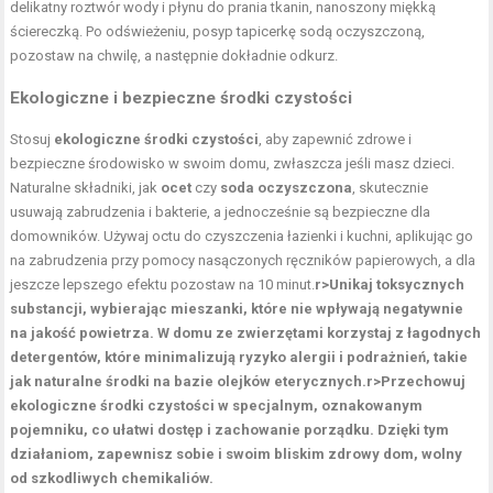
delikatny roztwór wody i płynu do prania tkanin, nanoszony miękką
ściereczką. Po odświeżeniu, posyp tapicerkę sodą oczyszczoną,
pozostaw na chwilę, a następnie dokładnie odkurz.
Ekologiczne i bezpieczne środki czystości
Stosuj
ekologiczne środki czystości
, aby zapewnić zdrowe i
bezpieczne środowisko w swoim domu, zwłaszcza jeśli masz dzieci.
Naturalne składniki, jak
ocet
czy
soda oczyszczona
, skutecznie
usuwają zabrudzenia i bakterie, a jednocześnie są bezpieczne dla
domowników. Używaj octu do czyszczenia łazienki i kuchni, aplikując go
na zabrudzenia przy pomocy nasączonych ręczników papierowych, a dla
jeszcze lepszego efektu pozostaw na 10 minut.
r>Unikaj toksycznych
substancji, wybierając mieszanki, które nie wpływają negatywnie
na jakość powietrza. W domu ze zwierzętami korzystaj z łagodnych
detergentów, które minimalizują ryzyko alergii i podrażnień, takie
jak naturalne środki na bazie olejków eterycznych.
r>Przechowuj
ekologiczne środki czystości w specjalnym, oznakowanym
pojemniku, co ułatwi dostęp i zachowanie porządku. Dzięki tym
działaniom, zapewnisz sobie i swoim bliskim
zdrowy dom
, wolny
od szkodliwych chemikaliów.