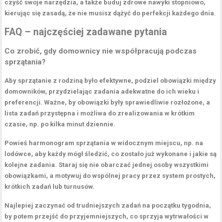
czyść swoje narzędzia, a także buduj zdrowe nawyki stopniowo,
kierując się zasadą, że nie musisz dążyć do perfekcji każdego dnia.
FAQ – najczęściej zadawane pytania
Co zrobić, gdy domownicy nie współpracują podczas
sprzątania?
Aby sprzątanie z rodziną było efektywne, podziel obowiązki między
domowników, przydzielając zadania adekwatne do ich wieku i
preferencji. Ważne, by obowiązki były sprawiedliwie rozłożone, a
lista zadań przystępna i możliwa do zrealizowania w krótkim
czasie, np. po kilka minut dziennie.
Powieś harmonogram sprzątania w widocznym miejscu, np. na
lodówce, aby każdy mógł śledzić, co zostało już wykonane i jakie są
kolejne zadania. Staraj się nie obarczać jednej osoby wszystkimi
obowiązkami, a motywuj do wspólnej pracy przez system prostych,
krótkich zadań lub turnusów.
Najlepiej zaczynać od trudniejszych zadań na początku tygodnia,
by potem przejść do przyjemniejszych, co sprzyja wytrwałości w