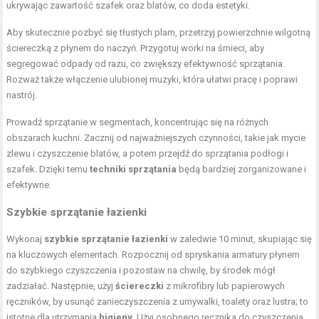
ukrywając zawartość szafek oraz blatów, co doda estetyki.
Aby skutecznie pozbyć się tłustych plam, przetrzyj powierzchnie wilgotną
ściereczką z płynem do naczyń. Przygotuj worki na śmieci, aby
segregować odpady od razu, co zwiększy efektywność sprzątania.
Rozważ także włączenie ulubionej muzyki, która ułatwi pracę i poprawi
nastrój.
Prowadź sprzątanie w segmentach, koncentrując się na różnych
obszarach kuchni. Zacznij od najważniejszych czynności, takie jak mycie
zlewu i czyszczenie blatów, a potem przejdź do sprzątania podłogi i
szafek. Dzięki temu
techniki sprzątania
będą bardziej zorganizowane i
efektywne.
Szybkie sprzątanie łazienki
Wykonaj
szybkie sprzątanie łazienki
w zaledwie 10 minut, skupiając się
na kluczowych elementach. Rozpocznij od spryskania armatury płynem
do szybkiego czyszczenia i pozostaw na chwilę, by środek mógł
zadziałać. Następnie, użyj
ściereczki
z mikrofibry lub papierowych
ręczników, by usunąć zanieczyszczenia z umywalki, toalety oraz lustra; to
istotne dla utrzymania
higieny
. Użyj osobnego ręcznika do czyszczenia