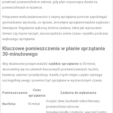
przetrzeć powierzchnie w salonie, gdy płyn czyszczący działa na
powierzchniach w łazience.
Połączenie wielozadaniowości z rutyną sprzątania pomoże zapobiegać
gromadzeniu się brudu, co sprawi, że kolejne sprzątanie będzie szybsze i
łatwiejsze. Regularnie wykonuj drobne zadania, takie jak wyrzucanie
śmieci czy mycie naczyń, zaoszczędzisz sobie czasu i wysiłku podczas
większego sprzątania.
Kluczowe pomieszczenia w planie sprzątania
30-minutowego
Aby skutecznie przeprowadzić
szybkie sprzątanie
w 30 minut,
skoncentruj się na czterech kluczowych pomieszczeniach: kuchni,
łazience, salonie i przedpokoju. Każde z tych miejsc często wymaga
szczególnej uwagi i powinno być sprzątane w wyznaczonym czasie.
Czas
Pomieszczenie
Zadania do wykonania
sprzątania
Oczyść zlew, kuchenki mikrofalowej i
Kuchnia
10 minut
powierzchnie robocze.
Spryskaj środki czystości, wyczyść lustro,