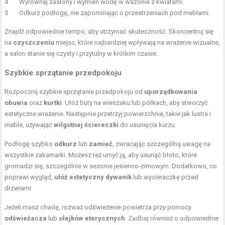
4
Wyrównaj zasłony i wymień wodę w wazonie z kwiatami.
5
Odkurz podłogę, nie zapominając o przestrzeniach pod meblami.
Znajdź odpowiednie tempo, aby utrzymać skuteczność. Skoncentruj się
na
czyszczeniu
miejsc, które najbardziej wpływają na wrażenie wizualne,
a salon stanie się czysty i przytulny w krótkim czasie.
Szybkie sprzątanie przedpokoju
Rozpocznij szybkie sprzątanie przedpokoju od
uporządkowania
obuwia
oraz
kurtki
. Ułóż buty na wieszaku lub półkach, aby stworzyć
estetyczne wrażenie. Następnie przetrzyj powierzchnie, takie jak lustra i
meble, używając
wilgotnej ściereczki
do usunięcia kurzu.
Podłogę szybko
odkurz
lub
zamieć
, zwracając szczególną uwagę na
wszystkie zakamarki. Możesz też umyć ją, aby usunąć błoto, które
gromadzi się, szczególnie w sezonie jesienno-zimowym. Dodatkowo, co
poprawi wygląd,
ułóż estetyczny dywanik
lub wycieraczkę przed
drzwiami.
Jeżeli masz chwilę, rozważ odświeżenie powietrza przy pomocy
odświeżacza
lub
olejków eterycznych
. Zadbaj również o odpowiednie