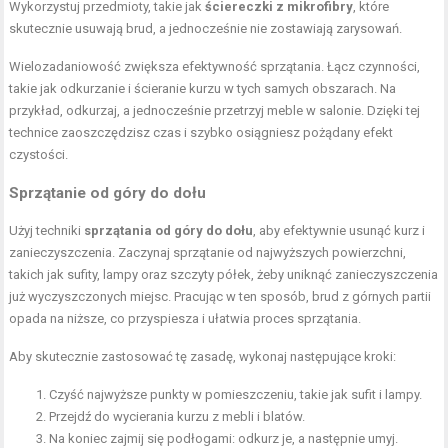
Wykorzystuj przedmioty, takie jak
ściereczki z mikrofibry
, które
skutecznie usuwają brud, a jednocześnie nie zostawiają zarysowań.
Wielozadaniowość zwiększa efektywność sprzątania. Łącz czynności,
takie jak odkurzanie i ścieranie kurzu w tych samych obszarach. Na
przykład, odkurzaj, a jednocześnie przetrzyj meble w salonie. Dzięki tej
technice zaoszczędzisz czas i szybko osiągniesz pożądany efekt
czystości.
Sprzątanie od góry do dołu
Użyj techniki
sprzątania od góry do dołu
, aby efektywnie usunąć kurz i
zanieczyszczenia. Zaczynaj sprzątanie od najwyższych powierzchni,
takich jak sufity, lampy oraz szczyty półek, żeby uniknąć zanieczyszczenia
już wyczyszczonych miejsc. Pracując w ten sposób, brud z górnych partii
opada na niższe, co przyspiesza i ułatwia proces sprzątania.
Aby skutecznie zastosować tę zasadę, wykonaj następujące kroki:
Czyść najwyższe punkty w pomieszczeniu, takie jak sufit i lampy.
Przejdź do wycierania kurzu z mebli i blatów.
Na koniec zajmij się podłogami: odkurz je, a następnie umyj.