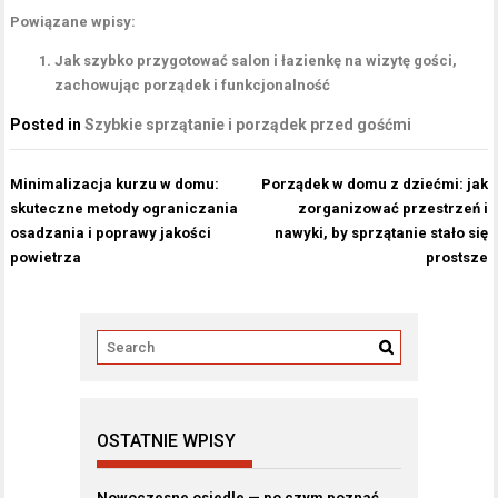
Powiązane wpisy:
Jak szybko przygotować salon i łazienkę na wizytę gości,
zachowując porządek i funkcjonalność
Posted in
Szybkie sprzątanie i porządek przed gośćmi
Nawigacja
Minimalizacja kurzu w domu:
Porządek w domu z dziećmi: jak
wpisu
skuteczne metody ograniczania
zorganizować przestrzeń i
osadzania i poprawy jakości
nawyki, by sprzątanie stało się
powietrza
prostsze
OSTATNIE WPISY
Nowoczesne osiedle — po czym poznać,