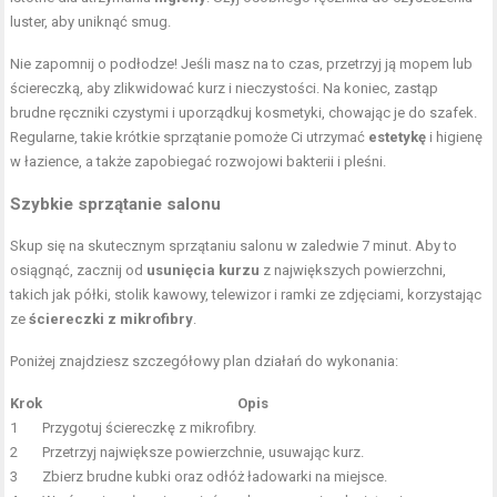
luster, aby uniknąć smug.
Nie zapomnij o podłodze! Jeśli masz na to czas, przetrzyj ją mopem lub
ściereczką, aby zlikwidować kurz i nieczystości. Na koniec, zastąp
brudne ręczniki czystymi i uporządkuj kosmetyki, chowając je do szafek.
Regularne, takie krótkie sprzątanie pomoże Ci utrzymać
estetykę
i higienę
w łazience, a także zapobiegać rozwojowi bakterii i pleśni.
Szybkie sprzątanie salonu
Skup się na skutecznym sprzątaniu salonu w zaledwie 7 minut. Aby to
osiągnąć, zacznij od
usunięcia kurzu
z największych powierzchni,
takich jak półki, stolik kawowy, telewizor i ramki ze zdjęciami, korzystając
ze
ściereczki z mikrofibry
.
Poniżej znajdziesz szczegółowy plan działań do wykonania:
Krok
Opis
1
Przygotuj ściereczkę z mikrofibry.
2
Przetrzyj największe powierzchnie, usuwając kurz.
3
Zbierz brudne kubki oraz odłóż ładowarki na miejsce.