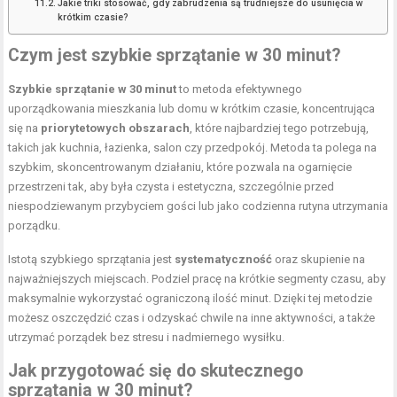
Jakie triki stosować, gdy zabrudzenia są trudniejsze do usunięcia w
krótkim czasie?
Czym jest szybkie sprzątanie w 30 minut?
Szybkie sprzątanie w 30 minut
to metoda efektywnego
uporządkowania mieszkania lub domu w krótkim czasie, koncentrująca
się na
priorytetowych obszarach
, które najbardziej tego potrzebują,
takich jak kuchnia, łazienka, salon czy przedpokój. Metoda ta polega na
szybkim, skoncentrowanym działaniu, które pozwala na ogarnięcie
przestrzeni tak, aby była czysta i estetyczna, szczególnie przed
niespodziewanym przybyciem gości lub jako codzienna rutyna utrzymania
porządku.
Istotą szybkiego sprzątania jest
systematyczność
oraz skupienie na
najważniejszych miejscach. Podziel pracę na krótkie segmenty czasu, aby
maksymalnie wykorzystać ograniczoną ilość minut. Dzięki tej metodzie
możesz oszczędzić czas i odzyskać chwile na inne aktywności, a także
utrzymać porządek bez stresu i nadmiernego wysiłku.
Jak przygotować się do skutecznego
sprzątania w 30 minut?