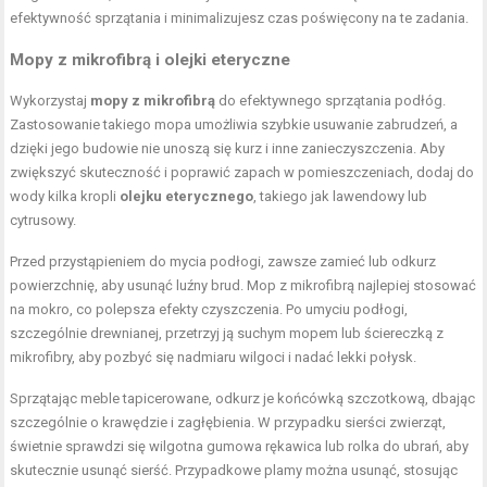
efektywność sprzątania i minimalizujesz czas poświęcony na te zadania.
Mopy z mikrofibrą i olejki eteryczne
Wykorzystaj
mopy z mikrofibrą
do efektywnego sprzątania podłóg.
Zastosowanie takiego mopa umożliwia szybkie usuwanie zabrudzeń, a
dzięki jego budowie nie unoszą się kurz i inne zanieczyszczenia. Aby
zwiększyć skuteczność i poprawić zapach w pomieszczeniach, dodaj do
wody kilka kropli
olejku eterycznego
, takiego jak lawendowy lub
cytrusowy.
Przed przystąpieniem do mycia podłogi, zawsze zamieć lub odkurz
powierzchnię, aby usunąć luźny brud. Mop z mikrofibrą najlepiej stosować
na mokro, co polepsza efekty czyszczenia. Po umyciu podłogi,
szczególnie drewnianej, przetrzyj ją suchym mopem lub ściereczką z
mikrofibry, aby pozbyć się nadmiaru wilgoci i nadać lekki połysk.
Sprzątając meble tapicerowane, odkurz je końcówką szczotkową, dbając
szczególnie o krawędzie i zagłębienia. W przypadku sierści zwierząt,
świetnie sprawdzi się wilgotna gumowa rękawica lub rolka do ubrań, aby
skutecznie usunąć sierść. Przypadkowe plamy można usunąć, stosując