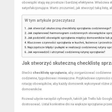
obowiązki stają się prostsze i bardziej efektywne. Właściwa str
satysfakcjonujące. Warto zrozumieć, jak stworzyć taką listę, 
W tym artykule przeczytasz
Jak stworzyć skuteczną checklistę sprzątania codziennego?
Jak zaplanować harmonogram codziennych obowiązków sprz
Jak podzielić obowiązki sprzątania między domowników lub
Kluczowe czynności sprzątania w kuchni, łazience i przestr
Najczęstsze błędy i pułapki w realizacji codziennej rutyny spr
Jak wprowadzić i utrzymać codzienną rutynę sprzątania?
Jak stworzyć skuteczną checklistę spr
Stwórz
checklistę sprzątania
, aby zorganizować codzienne 
codzienne, tygodniowe i miesięczne. Przykładowe czynności
rotację obowiązków, aby każdy domownik wykonywał różne za
domowników.
Rozważ użycie narzędzi cyfrowych, takich jak Trello lub Googl
dostosować. Ustal konkretne dni na większe sprzątanie prze