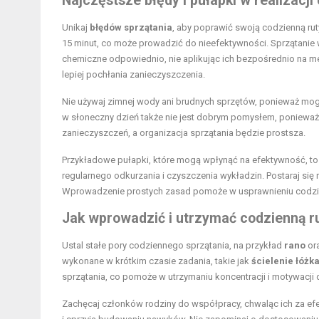
Najczęstsze błędy i pułapki w realizacji
Unikaj
błędów sprzątania
, aby poprawić swoją codzienną rut
15 minut, co może prowadzić do nieefektywności. Sprzątanie w
chemiczne odpowiednio, nie aplikując ich bezpośrednio na me
lepiej pochłania zanieczyszczenia.
Nie używaj zimnej wody ani brudnych sprzętów, ponieważ mo
w słoneczny dzień także nie jest dobrym pomysłem, poniewa
zanieczyszczeń, a organizacja sprzątania będzie prostsza.
Przykładowe pułapki, które mogą wpłynąć na efektywność, t
regularnego odkurzania i czyszczenia wykładzin. Postaraj si
Wprowadzenie prostych zasad pomoże w usprawnieniu codzi
Jak wprowadzić i utrzymać codzienną r
Ustal stałe pory codziennego sprzątania, na przykład
rano
or
wykonane w krótkim czasie zadania, takie jak
ścielenie łóżk
sprzątania, co pomoże w utrzymaniu koncentracji i motywacji d
Zachęcaj członków rodziny do współpracy, chwaląc ich za efe