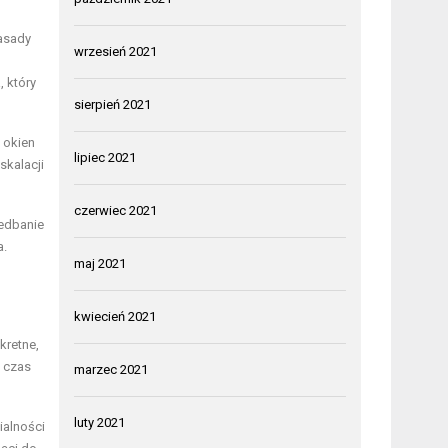
zasady
wrzesień 2021
 który
sierpień 2021
 okien
lipiec 2021
skalacji
czerwiec 2021
iedbanie
a.
maj 2021
kwiecień 2021
kretne,
ć czas
marzec 2021
luty 2021
alności