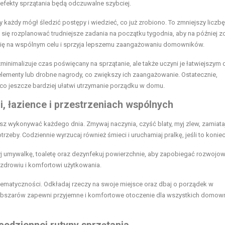
u efekty sprzątania będą odczuwalne szybciej.
każdy mógł śledzić postępy i wiedzieć, co już zrobiono. To zmniejszy liczbę
j się rozplanować trudniejsze zadania na początku tygodnia, aby na później z
 się na wspólnym celu i sprzyja lepszemu zaangażowaniu domowników.
 zminimalizuje czas poświęcany na sprzątanie, ale także uczyni je łatwiejszym 
lementy lub drobne nagrody, co zwiększy ich zaangażowanie. Ostatecznie,
 co jeszcze bardziej ułatwi utrzymanie porządku w domu.
, łazience i przestrzeniach wspólnych
z wykonywać każdego dnia. Zmywaj naczynia, czyść blaty, myj zlew, zamiataj
rzeby. Codziennie wyrzucaj również śmieci i uruchamiaj pralkę, jeśli to konie
myj umywalkę, toaletę oraz dezynfekuj powierzchnie, aby zapobiegać rozwojow
a zdrowiu i komfortowi użytkowania.
tematyczności. Odkładaj rzeczy na swoje miejsce oraz dbaj o porządek w
ych obszarów zapewni przyjemne i komfortowe otoczenie dla wszystkich domo