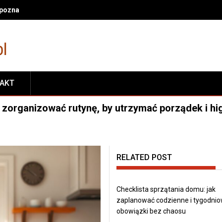
oznać, że zapewnia komfortowe i funkcjonalne życie mieszkańców
TAKT
 zorganizować rutynę, by utrzymać porządek i hi
RELATED POST
Checklista sprzątania domu: jak
zaplanować codzienne i tygodni
obowiązki bez chaosu