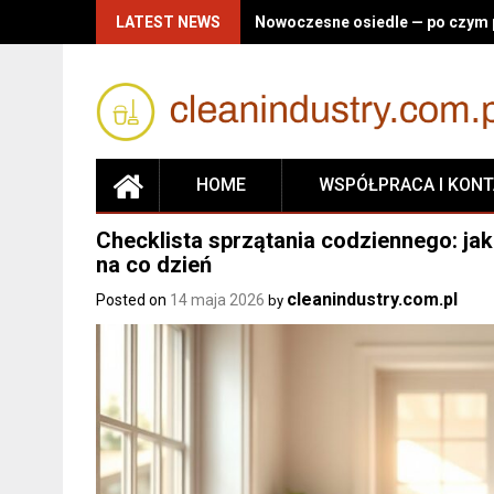
Skip
LATEST NEWS
Nowoczesne osiedle — po czym p
to
content
HOME
WSPÓŁPRACA I KON
Checklista sprzątania codziennego: jak
na co dzień
cleanindustry.com.pl
Posted on
14 maja 2026
by