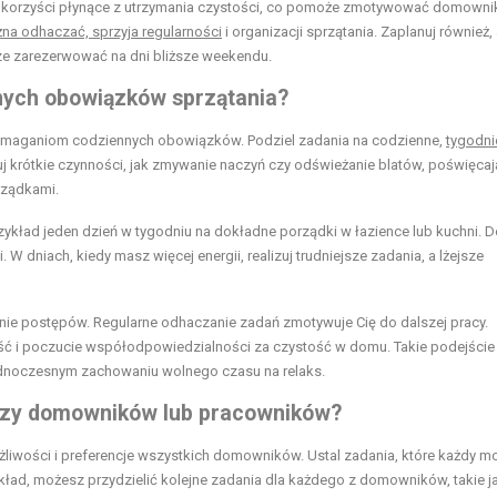
c korzyści płynące z utrzymania czystości, co pomoże zmotywować domowni
żna odhaczać, sprzyja regularności
i organizacji sprzątania. Zaplanuj również,
sze zarezerwować na dni bliższe weekendu.
ych obowiązków sprzątania?
wymaganiom codziennych obowiązków. Podziel zadania na codzienne,
tygodni
uj krótkie czynności, jak zmywanie naczyń czy odświeżanie blatów, poświęcaj
rządkami.
zykład jeden dzień w tygodniu na dokładne porządki w łazience lub kuchni. 
 dniach, kiedy masz więcej energii, realizuj trudniejsze zadania, a lżejsze
owanie postępów. Regularne odhaczanie zadań zmotywuje Cię do dalszej pracy.
ć i poczucie współodpowiedzialności za czystość w domu. Takie podejście
ednoczesnym zachowaniu wolnego czasu na relaks.
ędzy domowników lub pracowników?
liwości i preferencje wszystkich domowników. Ustal zadania, które każdy m
ład, możesz przydzielić kolejne zadania dla każdego z domowników, takie j