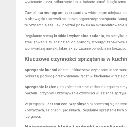
wycieranie kurzu, odkurzanie lub układanie ubrań. Dzięki tem
Zawieś
harmonogram sprzątania
w widocznym miejscu, aby 
o obowiązki i pozwoli na lepszą organizację sprzątania. Stara
te przyjemniejsze. Taki podział pozwala na skoncentrowanie
Regularnie stosuj
krótkie i wykonalne zadania
, co nie tylko
zrealizowania. Włącz dzieci do pomocy, stosując zabawowe e
wprowadzaj nawyki, takie jak sprzątanie po sobie na bieżąco,
Kluczowe czynności sprzątania w kuchni
Sprzątanie kuchni
obejmuje kluczowe czynności, które musis
odkurzaj podłogę oraz wymieniaj ręczniki kuchenne w razie pot
Sprzątanie łazienki
to kolejne istotne zadanie. Regularnie 
bakterii i grzybów. Utrzymywanie czystości w łazience sprzyj
W przypadku
przestrzeni wspólnych
skoncentruj się na sys
korytarzach, salonach i jadalniach. Regularne sprzątanie t
lub gości.