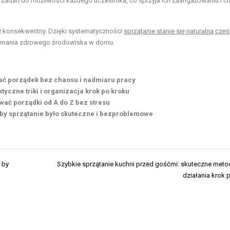
zadań do możliwości każdego uczestnika, co sprzyja ich zaangażowaniu i ch
dź konsekwentny. Dzięki systematyczności
sprzątanie stanie się naturalną częś
zymania zdrowego środowiska w domu.
mać porządek bez chaosu i nadmiaru pracy
tyczne triki i organizacja krok po kroku
wać porządki od A do Z bez stresu
by sprzątanie było skuteczne i bezproblemowe
 by
Szybkie sprzątanie kuchni przed gośćmi: skuteczne metod
działania krok 