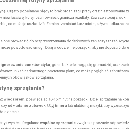
 codziennej rutyny sprzątania
ynę. Często popełniane błędy to brak organizacji pracy oraz niestosowanie 
 niewłaściwej kolejności również ogranicza rezultaty. Zawsze stosuj środki
ble, co może je uszkodzić. Zamiast zamiatać kurz miotłą, używaj odkurzacza,
gą one prowadzić do rozprzestrzeniania dodatkowych zanieczyszczeń. Mycie
ż może powodować smugi. Dbaj o codzienne porządki, aby nie dopuścić do e
o
ignorowanie punktów styku
, gdzie bakterie mogą się gromadzić, oraz zan
ę również unikać nadmiernego pocierania plam, co może pogłębiać zabrudzeni
ennych obowiązków sprzątania.
utynę sprzątania?
az
wieczorem
, poświęcając 10-15 minut na porządki. Dziel sprzątanie na kon
a
czy
odkładanie zabawek
. Użyj
timera
lub ulubionej muzyki, aby wyznaczy
o działania.
kty i wysiłek. Regularne
wspólne sprzątanie
zwiększa poczucie odpowiedzi