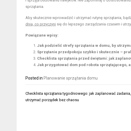
i sprzyja budowaniu nawyków. Nie zapominaj o dostosowaniu 
sprzątania.
Aby skutecznie wprowadzić i utrzymać rutynę sprzątania, bą
dnia, co przyczyni
się do lepszego zarządzania czasem i utr
Powiązane wpisy:
Jak podzielić strefy sprzątania w domu, by utrzy
Sprzątanie przedpokoju szybko i skutecznie – prak
Checklista sprzątania przed świętami: jak zaplano
Jak przygotować dom pod robota sprzątającego, a
Posted in
Planowanie sprzątania domu
Nawigacja
Checklista sprzątania tygodniowego: jak zaplanować zadania,
wpisu
utrzymać porządek bez chaosu