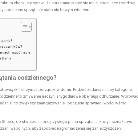
uktura checklisty sprawi, że sprzątanie stanie się mniej stresujące i bardziej
aby codzienne sprzątanie stało się łatwym rytuałem.
ątania?
 pracowników?
zeniach wspólnych
zątania
zątania codziennego?
obowiązki i utrzymać porządek w domu. Podziel zadania na trzy kategorie:
 codzienne to zmywanie naczyń, a tygodniowe obejmują odkurzanie. Wprowa
dania, co zwiększy zaangażowanie i poczucie sprawiedliwości wśród
e Sheets, do stworzenia przejrzystego planu sprzątania, który można łatwo
strzeni wspólnych, aby zapobiec nagromadzeniu się zanieczyszczeń.