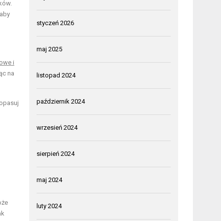
ków.
 aby
styczeń 2026
maj 2025
owe i
ąc na
listopad 2024
październik 2024
Dopasuj
wrzesień 2024
sierpień 2024
maj 2024
oże
luty 2024
ak