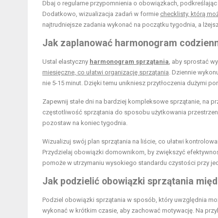
Dbaj o regularne przypomnienia o obowiązkach, podkreślają
Dodatkowo, wizualizacja zadań w formie
checklisty, którą mo
najtrudniejsze zadania wykonać na początku tygodnia, a lżej
Jak zaplanować harmonogram codzienn
Ustal elastyczny
harmonogram sprzątania
, aby sprostać 
miesięczne, co ułatwi organizację sprzątania
. Dziennie wykon
nie 5-15 minut. Dzięki temu unikniesz przytłoczenia dużymi po
Zapewnij stałe dni na bardziej kompleksowe sprzątanie, na pr
częstotliwość sprzątania do sposobu użytkowania przestrzeni. W
pozostaw na koniec tygodnia.
Wizualizuj swój plan sprzątania na liście, co ułatwi kontrol
Przydzielaj obowiązki domownikom, by zwiększyć efektywnoś
pomoże w utrzymaniu wysokiego standardu czystości przy j
Jak podzielić obowiązki sprzątania mi
Podziel obowiązki sprzątania w sposób, który uwzględnia moż
wykonać w krótkim czasie, aby zachować motywację. Na przyk