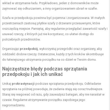
wkład w utrzymanie ładu. Przykładowo, jeden z domowników może
zajmować się odkurzaniem, a inny organizowaniem ubrań w szafie.
Szafa w przedpokoju powinna być pojemna i zorganizowana. W małych
przestrzeniach zastosuj płytkie szafy z drzwiami przesuwnymi, które
oszczędzą miejsce. Pamiętaj, aby regularnie przeglądać zawartość szafy i
usuwać rzeczy, z których już nie korzystasz, co ułatwi dostęp do
potrzebnych przedmiotów.
Organizując
przedpokój
, wykorzystuj przegródki oraz organizery, aby
oddzielić drobne rzeczy. Ostatecznie, każdy z tych kroków skontribuuje
do łatwiejszego utrzymania porządku na co dzień w Twoim domu.
Najczęstsze błędy podczas sprzątania
przedpokoju i jak ich unikać
Unikaj
prokrastynacji
podczas sprzątania przedpokoju. Odkładanie
sprzątania na później powoduje, że zadania stają się coraz trudniejsze.
Staraj się reagować od razu, gdy zauważysz bałagan, aby nie narastał w
czasie. Regularne utrzymywanie porządku zapobiega jego
nagromadzeniu.