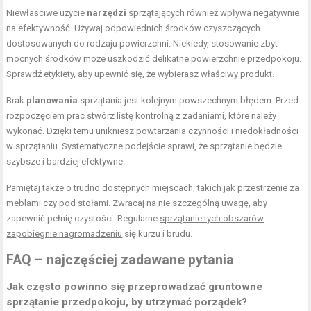
Niewłaściwe użycie
narzędzi
sprzątających również wpływa negatywnie
na efektywność. Używaj odpowiednich środków czyszczących
dostosowanych do rodzaju powierzchni. Niekiedy, stosowanie zbyt
mocnych środków może uszkodzić delikatne powierzchnie przedpokoju.
Sprawdź etykiety, aby upewnić się, że wybierasz właściwy produkt.
Brak
planowania
sprzątania jest kolejnym powszechnym błędem. Przed
rozpoczęciem prac stwórz listę kontrolną z zadaniami, które należy
wykonać. Dzięki temu unikniesz powtarzania czynności i niedokładności
w sprzątaniu. Systematyczne podejście sprawi, że sprzątanie będzie
szybsze i bardziej efektywne.
Pamiętaj także o trudno dostępnych miejscach, takich jak przestrzenie za
meblami czy pod stołami. Zwracaj na nie szczególną uwagę, aby
zapewnić pełnię czystości. Regularne
sprzątanie tych obszarów
zapobiegnie nagromadzeniu
się kurzu i brudu.
FAQ – najczęściej zadawane pytania
Jak często powinno się przeprowadzać gruntowne
sprzątanie przedpokoju, by utrzymać porządek?