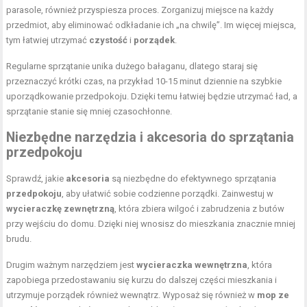
parasole, również przyspiesza proces. Zorganizuj miejsce na każdy
przedmiot, aby eliminować odkładanie ich „na chwilę”. Im więcej miejsca,
tym łatwiej utrzymać
czystość
i
porządek
.
Regularne sprzątanie unika dużego bałaganu, dlatego staraj się
przeznaczyć krótki czas, na przykład 10-15 minut dziennie na szybkie
uporządkowanie przedpokoju. Dzięki temu łatwiej będzie utrzymać ład, a
sprzątanie stanie się mniej czasochłonne.
Niezbędne narzędzia i akcesoria do sprzątania
przedpokoju
Sprawdź, jakie
akcesoria
są niezbędne do efektywnego sprzątania
przedpokoju
, aby ułatwić sobie codzienne porządki. Zainwestuj w
wycieraczkę zewnętrzną
, która zbiera wilgoć i zabrudzenia z butów
przy wejściu do domu. Dzięki niej wnosisz do mieszkania znacznie mniej
brudu.
Drugim ważnym narzędziem jest
wycieraczka wewnętrzna
, która
zapobiega przedostawaniu się kurzu do dalszej części mieszkania i
utrzymuje porządek również wewnątrz. Wyposaż się również w
mop ze