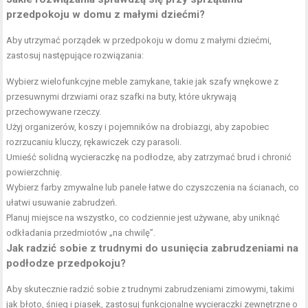
przedpokoju w domu z małymi dziećmi?
Aby utrzymać porządek w przedpokoju w domu z małymi dziećmi,
zastosuj następujące rozwiązania:
Wybierz wielofunkcyjne meble zamykane, takie jak szafy wnękowe z
przesuwnymi drzwiami oraz szafki na buty, które ukrywają
przechowywane rzeczy.
Użyj organizerów, koszy i pojemników na drobiazgi, aby zapobiec
rozrzucaniu kluczy, rękawiczek czy parasoli.
Umieść solidną wycieraczkę na podłodze, aby zatrzymać brud i chronić
powierzchnię.
Wybierz farby zmywalne lub panele łatwe do czyszczenia na ścianach, co
ułatwi usuwanie zabrudzeń.
Planuj miejsce na wszystko, co codziennie jest używane, aby uniknąć
odkładania przedmiotów „na chwilę”.
Jak radzić sobie z trudnymi do usunięcia zabrudzeniami na
podłodze przedpokoju?
Aby skutecznie radzić sobie z trudnymi zabrudzeniami zimowymi, takimi
jak błoto, śnieg i piasek, zastosuj funkcjonalne wycieraczki zewnętrzne o