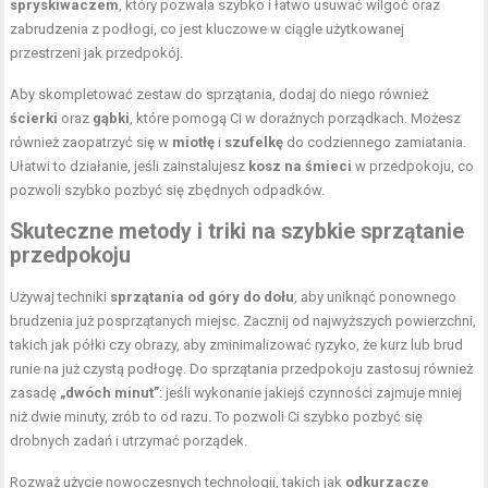
spryskiwaczem
, który pozwala szybko i łatwo usuwać wilgoć oraz
zabrudzenia z podłogi, co jest kluczowe w ciągle użytkowanej
przestrzeni jak przedpokój.
Aby skompletować zestaw do sprzątania, dodaj do niego również
ścierki
oraz
gąbki
, które pomogą Ci w doraźnych porządkach. Możesz
również zaopatrzyć się w
miotłę
i
szufelkę
do codziennego zamiatania.
Ułatwi to działanie, jeśli zainstalujesz
kosz na śmieci
w przedpokoju, co
pozwoli szybko pozbyć się zbędnych odpadków.
Skuteczne metody i triki na szybkie sprzątanie
przedpokoju
Używaj techniki
sprzątania od góry do dołu
, aby uniknąć ponownego
brudzenia już posprzątanych miejsc. Zacznij od najwyższych powierzchni,
takich jak półki czy obrazy, aby zminimalizować ryzyko, że kurz lub brud
runie na już czystą podłogę. Do sprzątania przedpokoju zastosuj również
zasadę
„dwóch minut”
: jeśli wykonanie jakiejś czynności zajmuje mniej
niż dwie minuty, zrób to od razu. To pozwoli Ci szybko pozbyć się
drobnych zadań i utrzymać porządek.
Rozważ użycie nowoczesnych technologii, takich jak
odkurzacze