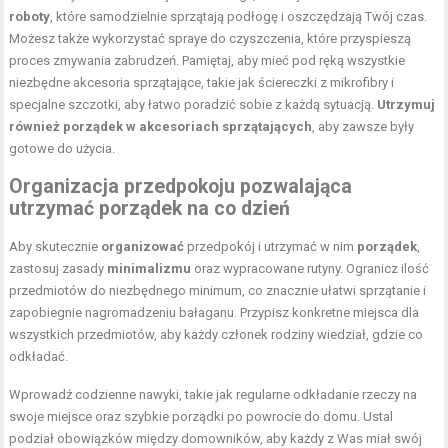
roboty
, które samodzielnie sprzątają podłogę i oszczędzają Twój czas.
Możesz także wykorzystać spraye do czyszczenia, które przyspieszą
proces zmywania zabrudzeń. Pamiętaj, aby mieć pod ręką wszystkie
niezbędne akcesoria sprzątające, takie jak ściereczki z mikrofibry i
specjalne szczotki, aby łatwo poradzić sobie z każdą sytuacją.
Utrzymuj
również porządek w akcesoriach sprzątających
, aby zawsze były
gotowe do użycia.
Organizacja przedpokoju pozwalająca
utrzymać porządek na co dzień
Aby skutecznie
organizować
przedpokój i utrzymać w nim
porządek
,
zastosuj zasady
minimalizmu
oraz wypracowane rutyny. Ogranicz ilość
przedmiotów do niezbędnego minimum, co znacznie ułatwi sprzątanie i
zapobiegnie nagromadzeniu bałaganu. Przypisz konkretne miejsca dla
wszystkich przedmiotów, aby każdy członek rodziny wiedział, gdzie co
odkładać.
Wprowadź codzienne nawyki, takie jak regularne odkładanie rzeczy na
swoje miejsce oraz szybkie porządki po powrocie do domu. Ustal
podział obowiązków między domowników, aby każdy z Was miał swój