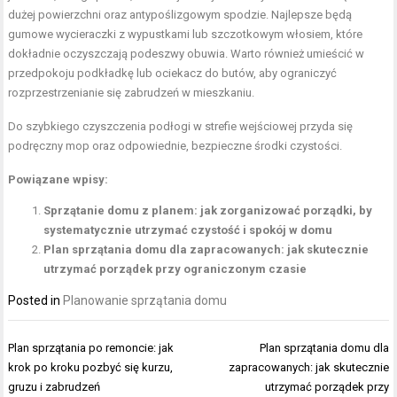
dużej powierzchni oraz antypoślizgowym spodzie. Najlepsze będą
gumowe wycieraczki z wypustkami lub szczotkowym włosiem, które
dokładnie oczyszczają podeszwy obuwia. Warto również umieścić w
przedpokoju podkładkę lub ociekacz do butów, aby ograniczyć
rozprzestrzenianie się zabrudzeń w mieszkaniu.
Do szybkiego czyszczenia podłogi w strefie wejściowej przyda się
podręczny mop oraz odpowiednie, bezpieczne środki czystości.
Powiązane wpisy:
Sprzątanie domu z planem: jak zorganizować porządki, by
systematycznie utrzymać czystość i spokój w domu
Plan sprzątania domu dla zapracowanych: jak skutecznie
utrzymać porządek przy ograniczonym czasie
Posted in
Planowanie sprzątania domu
Nawigacja
Plan sprzątania po remoncie: jak
Plan sprzątania domu dla
wpisu
krok po kroku pozbyć się kurzu,
zapracowanych: jak skutecznie
gruzu i zabrudzeń
utrzymać porządek przy