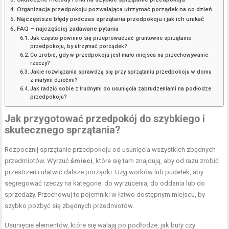
Organizacja przedpokoju pozwalająca utrzymać porządek na co dzień
Najczęstsze błędy podczas sprzątania przedpokoju i jak ich unikać
FAQ – najczęściej zadawane pytania
Jak często powinno się przeprowadzać gruntowne sprzątanie
przedpokoju, by utrzymać porządek?
Co zrobić, gdy w przedpokoju jest mało miejsca na przechowywanie
rzeczy?
Jakie rozwiązania sprawdzą się przy sprzątaniu przedpokoju w domu
z małymi dziećmi?
Jak radzić sobie z trudnymi do usunięcia zabrudzeniami na podłodze
przedpokoju?
Jak przygotować przedpokój do szybkiego i
skutecznego sprzątania?
Rozpocznij sprzątanie przedpokoju od usunięcia wszystkich zbędnych
przedmiotów. Wyrzuć
śmieci
, które się tam znajdują, aby od razu zrobić
przestrzeń i ułatwić dalsze porządki. Użyj worków lub pudełek, aby
segregować rzeczy na kategorie: do wyrzucenia, do oddania lub do
sprzedaży. Przechowuj te pojemniki w łatwo dostępnym miejscu, by
szybko pozbyć się zbędnych przedmiotów.
Usunięcie elementów, które się walają po podłodze, jak buty czy