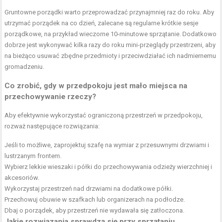
Gruntowne porządki warto przeprowadzać przynajmniej raz do roku. Aby
utrzymać porządek na co dzień, zalecane są regularne krótkie sesje
porządkowe, na przykład wieczorne 10-minutowe sprzątanie. Dodatkowo
dobrze jest wykonywać kilka razy do roku mini-przeglądy przestrzeni, aby
na bieżąco usuwać zbędne przedmioty i przeciwdziałać ich nadmiernemu
gromadzeniu.
Co zrobić, gdy w przedpokoju jest mało miejsca na
przechowywanie rzeczy?
Aby efektywnie wykorzystać ograniczoną przestrzeń w przedpokoju,
rozważ następujące rozwiązania:
Jeśli to możliwe, zaprojektuj szafę na wymiar z przesuwnymi drzwiami i
lustrzanym frontem.
Wybierz lekkie wieszaki i półki do przechowywania odzieży wierzchniej i
akcesoriów.
Wykorzystaj przestrzeń nad drzwiami na dodatkowe półki.
Przechowuj obuwie w szafkach lub organizerach na podłodze.
Dbaj o porządek, aby przestrzeń nie wydawała się zatłoczona.
Jakie rozwiązania sprawdzą się przy sprzątaniu