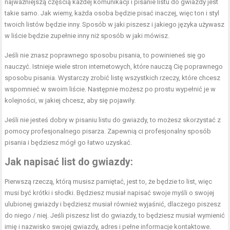
najważniejszą częścią każdej komunikacji i pisanie listu do gwiazdy jest
takie samo. Jak wiemy, każda osoba będzie pisać inaczej, więc ton i styl
twoich listów będzie inny. Sposób w jaki piszesz i jakiego języka używasz
w liście będzie zupełnie inny niż sposób w jaki mówisz.
Jeśli nie znasz poprawnego sposobu pisania, to powinieneś się go
nauczyć. Istnieje wiele stron internetowych, które nauczą Cię poprawnego
sposobu pisania. Wystarczy zrobić listę wszystkich rzeczy, które chcesz
wspomnieć w swoim liście. Następnie możesz po prostu wypełnić je w
kolejności, w jakiej chcesz, aby się pojawiły.
Jeśli nie jesteś dobry w pisaniu listu do gwiazdy, to możesz skorzystać z
pomocy profesjonalnego pisarza. Zapewnią ci profesjonalny sposób
pisania i będziesz mógł go łatwo uzyskać.
Jak napisać list do gwiazdy:
Pierwszą rzeczą, którą musisz pamiętać, jest to, że będzie to list, więc
musi być krótki i słodki. Będziesz musiał napisać swoje myśli o swojej
ulubionej gwiazdy i będziesz musiał również wyjaśnić, dlaczego piszesz
do niego / niej. Jeśli piszesz list do gwiazdy, to będziesz musiał wymienić
imię i nazwisko swojej gwiazdy, adres i pełne informacje kontaktowe.