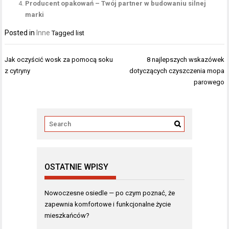
Producent opakowań – Twój partner w budowaniu silnej
marki
Posted in
Inne
Tagged
list
Nawigacja
Jak oczyścić wosk za pomocą soku
8 najlepszych wskazówek
wpisu
z cytryny
dotyczących czyszczenia mopa
parowego
OSTATNIE WPISY
Nowoczesne osiedle — po czym poznać, że
zapewnia komfortowe i funkcjonalne życie
mieszkańców?