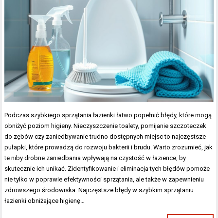
Podczas szybkiego sprzątania łazienki łatwo popełnić błędy, które mogą
obniżyć poziom higieny. Nieczyszczenie toalety, pomijanie szczoteczek
do zębów czy zaniedbywanie trudno dostępnych miejsc to najczęstsze
pułapki, które prowadzą do rozwoju bakterii i brudu. Warto zrozumieć, jak
te niby drobne zaniedbania wpływają na czystość w łazience, by
skutecznie ich unikać. Zidentyfikowanie i eliminacja tych błędów pomoże
nie tylko w poprawie efektywności sprzątania, ale także w zapewnieniu
zdrowszego środowiska. Najczęstsze błędy w szybkim sprzątaniu
łazienki obniżające higienę…