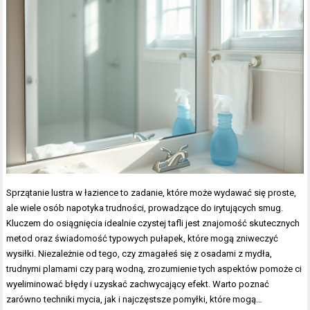
Sprzątanie lustra w łazience to zadanie, które może wydawać się proste,
ale wiele osób napotyka trudności, prowadzące do irytujących smug.
Kluczem do osiągnięcia idealnie czystej tafli jest znajomość skutecznych
metod oraz świadomość typowych pułapek, które mogą zniweczyć
wysiłki. Niezależnie od tego, czy zmagałeś się z osadami z mydła,
trudnymi plamami czy parą wodną, zrozumienie tych aspektów pomoże ci
wyeliminować błędy i uzyskać zachwycający efekt. Warto poznać
zarówno techniki mycia, jak i najczęstsze pomyłki, które mogą…