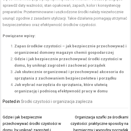
sprawdź daty ważności, stan opakowań, zapach, kolor i konsystencję
preparatów. Przeterminowane i uszkodzone środki należy niezwłocznie
usunąć zgodnie z zasadami utylizacji. Takie działania pomagają utrzymać
bezpieczeństwo oraz efektywność środków czystości.
Powiązane wpisy:
Zapas środków czystości – jak bezpiecznie przechowywać i
organizować domowy magazyn chemii gospodarczej
Gdzie i jak bezpiecznie przechowywać środki czystości w
domu, by uniknąć zagrożeń i zachować porządek
Jak skutecznie organizować i przechowywać akcesoria do
sprzątania z zachowaniem bezpieczeństwa i porządku
Jak wybrać narzędzia do sprzątania, które ułatwią
organizację i podniosą efektywność pracy w domu
Posted in
Środki czystości i organizacja zaplecza
Nawigacja
Gdzie i jak bezpiecznie
Organizacja szafki ze środkami
wpisu
przechowywać środki czystości w
czystości: praktyczne sposoby na
domu, by uniknąć zagrożeń i
bezpieczny i wygodny porządek