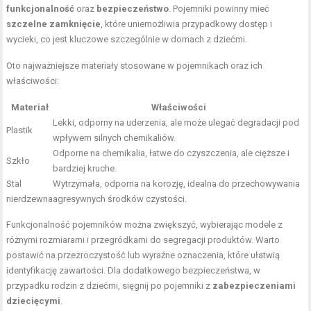
funkcjonalność
oraz
bezpieczeństwo
. Pojemniki powinny mieć
szczelne zamknięcie
, które uniemożliwia przypadkowy dostęp i
wycieki, co jest kluczowe szczególnie w domach z dziećmi.
Oto najważniejsze materiały stosowane w pojemnikach oraz ich
właściwości:
Materiał
Właściwości
Lekki, odporny na uderzenia, ale może ulegać degradacji pod
Plastik
wpływem silnych chemikaliów.
Odporne na chemikalia, łatwe do czyszczenia, ale cięższe i
Szkło
bardziej kruche.
Stal
Wytrzymała, odporna na korozję, idealna do przechowywania
nierdzewna
agresywnych środków czystości.
Funkcjonalność pojemników można zwiększyć, wybierając modele z
różnymi rozmiarami i przegródkami do segregacji produktów. Warto
postawić na przezroczystość lub wyraźne oznaczenia, które ułatwią
identyfikację zawartości. Dla dodatkowego bezpieczeństwa, w
przypadku rodzin z dziećmi, sięgnij po pojemniki z
zabezpieczeniami
dziecięcymi
.