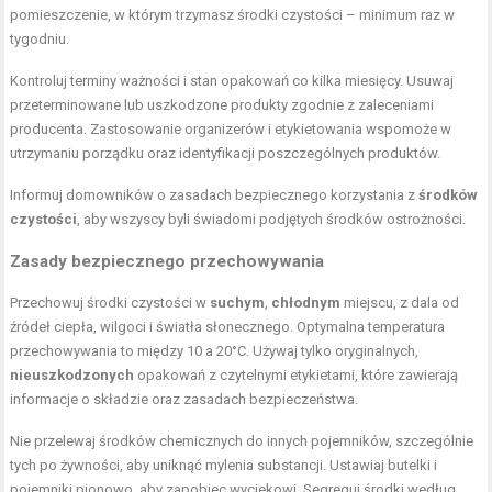
pomieszczenie, w którym trzymasz środki czystości – minimum raz w
tygodniu.
Kontroluj terminy ważności i stan opakowań co kilka miesięcy. Usuwaj
przeterminowane lub uszkodzone produkty zgodnie z zaleceniami
producenta. Zastosowanie organizerów i etykietowania wspomoże w
utrzymaniu porządku oraz identyfikacji poszczególnych produktów.
Informuj domowników o zasadach bezpiecznego korzystania z
środków
czystości
, aby wszyscy byli świadomi podjętych środków ostrożności.
Zasady bezpiecznego przechowywania
Przechowuj środki czystości w
suchym
,
chłodnym
miejscu, z dala od
źródeł ciepła, wilgoci i światła słonecznego. Optymalna temperatura
przechowywania to między 10 a 20°C. Używaj tylko oryginalnych,
nieuszkodzonych
opakowań z czytelnymi etykietami, które zawierają
informacje o składzie oraz zasadach bezpieczeństwa.
Nie przelewaj środków chemicznych do innych pojemników, szczególnie
tych po żywności, aby uniknąć mylenia substancji. Ustawiaj butelki i
pojemniki pionowo, aby zapobiec wyciekowi. Segreguj środki według