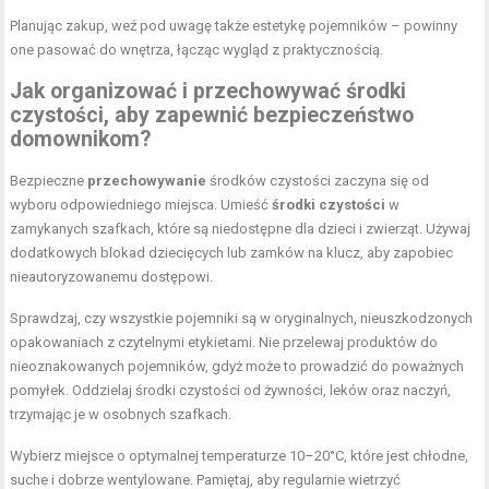
Planując zakup, weź pod uwagę także estetykę pojemników – powinny
one pasować do wnętrza, łącząc wygląd z praktycznością.
Jak organizować i przechowywać środki
czystości, aby zapewnić bezpieczeństwo
domownikom?
Bezpieczne
przechowywanie
środków czystości zaczyna się od
wyboru odpowiedniego miejsca. Umieść
środki czystości
w
zamykanych szafkach, które są niedostępne dla dzieci i zwierząt. Używaj
dodatkowych blokad dziecięcych lub zamków na klucz, aby zapobiec
nieautoryzowanemu dostępowi.
Sprawdzaj, czy wszystkie pojemniki są w oryginalnych, nieuszkodzonych
opakowaniach z czytelnymi etykietami. Nie przelewaj produktów do
nieoznakowanych pojemników, gdyż może to prowadzić do poważnych
pomyłek. Oddzielaj środki czystości od żywności, leków oraz naczyń,
trzymając je w osobnych szafkach.
Wybierz miejsce o optymalnej temperaturze 10–20°C, które jest chłodne,
suche i dobrze wentylowane. Pamiętaj, aby regularnie wietrzyć