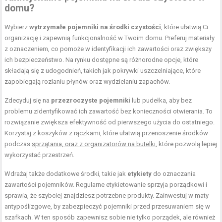
domu
?
Wybierz
wytrzymałe pojemniki na środki czystości
, które ułatwią Ci
organizację i zapewnią funkcjonalność w Twoim domu. Preferuj materiały
z oznaczeniem, co pomoże w identyfikacji ich zawartości oraz zwiększy
ich bezpieczeństwo. Na rynku dostępne są różnorodne opcje, które
składają się z udogodnień, takich jak pokrywki uszczelniające, które
zapobiegają rozlaniu płynów oraz wydzielaniu zapachów.
Zdecyduj się na
przezroczyste pojemniki
lub pudełka, aby bez
problemu zidentyfikować ich zawartość bez konieczności otwierania. To
rozwiązanie zwiększa efektywność od pierwszego użycia do ostatniego.
Korzystaj z koszyków z rączkami, które ułatwią przenoszenie środków
podczas
sprzątania, oraz z organizatorów na butelki
, które pozwolą lepiej
wykorzystać przestrzeń.
Wdrażaj także dodatkowe środki, takie jak
etykiety
do oznaczania
zawartości pojemników. Regularne etykietowanie sprzyja porządkowi i
sprawia, że szybciej znajdziesz potrzebne produkty. Zainwestuj w maty
antypoślizgowe, by zabezpieczyć pojemniki przed przesuwaniem się w
szafkach. W ten sposób zapewnisz sobie nie tylko porządek, ale również