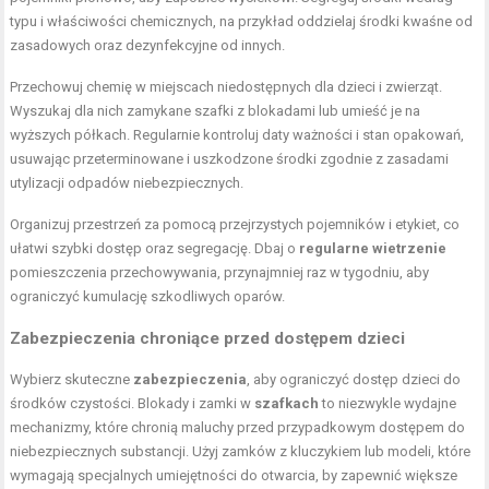
typu i właściwości chemicznych, na przykład oddzielaj środki kwaśne od
zasadowych oraz dezynfekcyjne od innych.
Przechowuj chemię w miejscach niedostępnych dla dzieci i zwierząt.
Wyszukaj dla nich zamykane szafki z blokadami lub umieść je na
wyższych półkach. Regularnie kontroluj daty ważności i stan opakowań,
usuwając przeterminowane i uszkodzone środki zgodnie z zasadami
utylizacji odpadów niebezpiecznych.
Organizuj przestrzeń za pomocą przejrzystych pojemników i etykiet, co
ułatwi szybki dostęp oraz segregację. Dbaj o
regularne wietrzenie
pomieszczenia przechowywania, przynajmniej raz w tygodniu, aby
ograniczyć kumulację szkodliwych oparów.
Zabezpieczenia chroniące przed dostępem dzieci
Wybierz skuteczne
zabezpieczenia
, aby ograniczyć dostęp dzieci do
środków czystości. Blokady i zamki w
szafkach
to niezwykle wydajne
mechanizmy, które chronią maluchy przed przypadkowym dostępem do
niebezpiecznych substancji. Użyj zamków z kluczykiem lub modeli, które
wymagają specjalnych umiejętności do otwarcia, by zapewnić większe