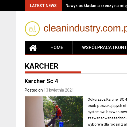
Skip
LATEST NEWS
Nawyk odkładania rzeczy na miej
to
content
HOME
WSPÓŁPRACA I KON
KARCHER
Karcher Sc 4
Posted on
13 kwietnia 2021
Odkurzacz Karcher SC 4
osób poszukujących efe
systemowi bezworkowemu
zaawansowane technologi
wyborem dla rodzin z al