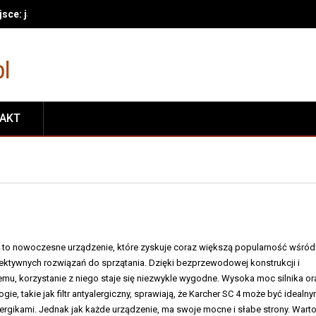
sce: jak wyznaczyć stałe miejsca i utrzymać porządek na co dzień
TAKT
 to nowoczesne urządzenie, które zyskuje coraz większą popularność wśród
ktywnych rozwiązań do sprzątania. Dzięki bezprzewodowej konstrukcji i
, korzystanie z niego staje się niezwykle wygodne. Wysoka moc silnika or
e, takie jak filtr antyalergiczny, sprawiają, że Karcher SC 4 może być idealn
ergikami. Jednak jak każde urządzenie, ma swoje mocne i słabe strony. Wart