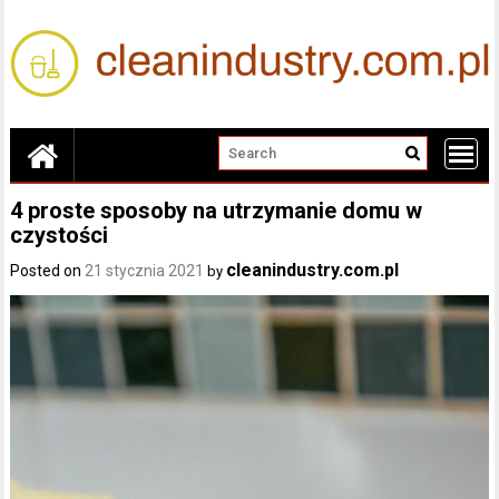
Skip
to
content
4 proste sposoby na utrzymanie domu w
czystości
cleanindustry.com.pl
Posted on
21 stycznia 2021
by