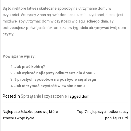
Są to niektóre łatwe i skuteczne sposoby na utrzymanie domu w
czystości. Wszyscy z nas są świadomi znaczenia czystości, ale nie jest
możliwe, aby utrzymać dom w czystości w ciągu jednego dnia. Ty
potrzebujesz poświęcać niektóre czas w tygodniu utrzymywać twój dom
czysty.
Powiązane wpisy:
Jak prać kołdrę?
Jak wybrać najlepszy odkurzacz dla domu?
9 prostych sposobów na pozbycie się alergii
Jak utrzymać czystość w swoim domu
Posted in
Sprzątanie i czyszczenie
Tagged
dom
Nawigacja
Najlepsze żelazko parowe, które
Top 7 najlepszych odkurzaczy
wpisu
zmieni Twoje życie
poniżej 500 zł