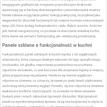
intrygującymi grafikami lub motywami przyrodniczymi doskonale
wpasowują się w bardziej ekstrawaganckie i personalizowane wnętrza.
Panele szklane mogą także pełnić funkcję praktyczną, na przykład jako
eleganckie tło dla półek kuchennych lub miejsce montażu nowoczesnych
lamp LED, które dodają funkcjonalności i stylu. Wybór wzorów i kolorów
jest niemal nieograniczony, co pozwala na stworzenie unikalnej kuchni,
która stanie się zarówno funkcjonalną, jak i estetyczną przestrzenią.
Panele szklane a funkcjonalność w kuchni
Funkcjonalność paneli szklanych w kuchni wynika z ich wyjątkowych
właściwości, które czynią je idealnym wyborem do tego specyficznego
środowiska. Ich gładka, nieporowata powierzchnia nie pochłania
zapachów ani bakterii, co jest kluczowe dla utrzymania higieny w miejscu,
gdzie przygotowuje się jedzenie. Panele te są również wyjątkowo
odporne na ścieranie, co oznacza, że nawet po wielu latach użytkowania
zachowują swój pierwotny wygląd. Ponadto, są one odporne na działanie
większości środków czyszczących, co pozwala na łatwe usuwanie
tłustych plam i innych zabrudzeń typowych dla kuchni. Wytrzymałość
paneli na wysokie temperatury sprawia, że są one bezpieczne w użyciu w
pobliżu kuchenek i piekarników, a ich odporność na wilgoć i wodę