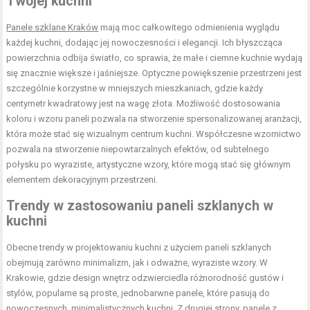
Twojej kuchni
Panele szklane Kraków
mają moc całkowitego odmienienia wyglądu
każdej kuchni, dodając jej nowoczesności i elegancji. Ich błyszcząca
powierzchnia odbija światło, co sprawia, że małe i ciemne kuchnie wydają
się znacznie większe i jaśniejsze. Optyczne powiększenie przestrzeni jest
szczególnie korzystne w mniejszych mieszkaniach, gdzie każdy
centymetr kwadratowy jest na wagę złota. Możliwość dostosowania
koloru i wzoru paneli pozwala na stworzenie spersonalizowanej aranżacji,
która może stać się wizualnym centrum kuchni. Współczesne wzornictwo
pozwala na stworzenie niepowtarzalnych efektów, od subtelnego
połysku po wyraziste, artystyczne wzory, które mogą stać się głównym
elementem dekoracyjnym przestrzeni.
Trendy w zastosowaniu paneli szklanych w
kuchni
Obecne trendy w projektowaniu kuchni z użyciem paneli szklanych
obejmują zarówno minimalizm, jak i odważne, wyraziste wzory. W
Krakowie, gdzie design wnętrz odzwierciedla różnorodność gustów i
stylów, popularne są proste, jednobarwne panele, które pasują do
nowoczesnych, minimalistycznych kuchni. Z drugiej strony, panele z