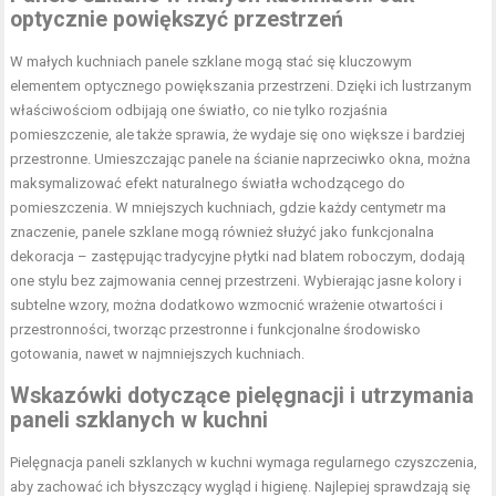
optycznie powiększyć przestrzeń
W małych kuchniach panele szklane mogą stać się kluczowym
elementem optycznego powiększania przestrzeni. Dzięki ich lustrzanym
właściwościom odbijają one światło, co nie tylko rozjaśnia
pomieszczenie, ale także sprawia, że wydaje się ono większe i bardziej
przestronne. Umieszczając panele na ścianie naprzeciwko okna, można
maksymalizować efekt naturalnego światła wchodzącego do
pomieszczenia. W mniejszych kuchniach, gdzie każdy centymetr ma
znaczenie, panele szklane mogą również służyć jako funkcjonalna
dekoracja – zastępując tradycyjne płytki nad blatem roboczym, dodają
one stylu bez zajmowania cennej przestrzeni. Wybierając jasne kolory i
subtelne wzory, można dodatkowo wzmocnić wrażenie otwartości i
przestronności, tworząc przestronne i funkcjonalne środowisko
gotowania, nawet w najmniejszych kuchniach.
Wskazówki dotyczące pielęgnacji i utrzymania
paneli szklanych w kuchni
Pielęgnacja paneli szklanych w kuchni wymaga regularnego czyszczenia,
aby zachować ich błyszczący wygląd i higienę. Najlepiej sprawdzają się