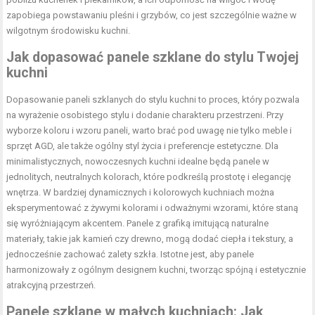
zapobiega powstawaniu pleśni i grzybów, co jest szczególnie ważne w
wilgotnym środowisku kuchni.
Jak dopasować panele szklane do stylu Twojej
kuchni
Dopasowanie paneli szklanych do stylu kuchni to proces, który pozwala
na wyrażenie osobistego stylu i dodanie charakteru przestrzeni. Przy
wyborze koloru i wzoru paneli, warto brać pod uwagę nie tylko meble i
sprzęt AGD, ale także ogólny styl życia i preferencje estetyczne. Dla
minimalistycznych, nowoczesnych kuchni idealne będą panele w
jednolitych, neutralnych kolorach, które podkreślą prostotę i elegancję
wnętrza. W bardziej dynamicznych i kolorowych kuchniach można
eksperymentować z żywymi kolorami i odważnymi wzorami, które staną
się wyróżniającym akcentem. Panele z grafiką imitującą naturalne
materiały, takie jak kamień czy drewno, mogą dodać ciepła i tekstury, a
jednocześnie zachować zalety szkła. Istotne jest, aby panele
harmonizowały z ogólnym designem kuchni, tworząc spójną i estetycznie
atrakcyjną przestrzeń.
Panele szklane w małych kuchniach: Jak