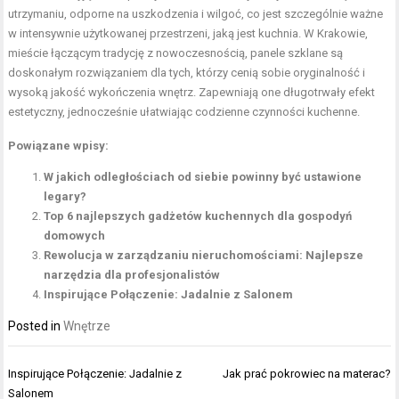
utrzymaniu, odporne na uszkodzenia i wilgoć, co jest szczególnie ważne
w intensywnie użytkowanej przestrzeni, jaką jest kuchnia. W Krakowie,
mieście łączącym tradycję z nowoczesnością, panele szklane są
doskonałym rozwiązaniem dla tych, którzy cenią sobie oryginalność i
wysoką jakość wykończenia wnętrz. Zapewniają one długotrwały efekt
estetyczny, jednocześnie ułatwiając codzienne czynności kuchenne.
Powiązane wpisy:
W jakich odległościach od siebie powinny być ustawione
legary?
Top 6 najlepszych gadżetów kuchennych dla gospodyń
domowych
Rewolucja w zarządzaniu nieruchomościami: Najlepsze
narzędzia dla profesjonalistów
Inspirujące Połączenie: Jadalnie z Salonem
Posted in
Wnętrze
Nawigacja
Inspirujące Połączenie: Jadalnie z
Jak prać pokrowiec na materac?
wpisu
Salonem