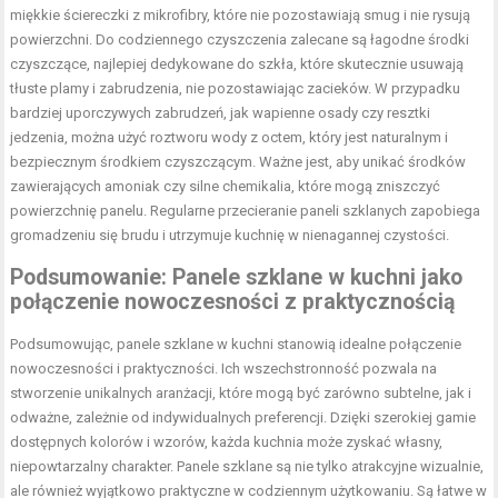
miękkie ściereczki z mikrofibry, które nie pozostawiają smug i nie rysują
powierzchni. Do codziennego czyszczenia zalecane są łagodne środki
czyszczące, najlepiej dedykowane do szkła, które skutecznie usuwają
tłuste plamy i zabrudzenia, nie pozostawiając zacieków. W przypadku
bardziej uporczywych zabrudzeń, jak wapienne osady czy resztki
jedzenia, można użyć roztworu wody z octem, który jest naturalnym i
bezpiecznym środkiem czyszczącym. Ważne jest, aby unikać środków
zawierających amoniak czy silne chemikalia, które mogą zniszczyć
powierzchnię panelu. Regularne przecieranie paneli szklanych zapobiega
gromadzeniu się brudu i utrzymuje kuchnię w nienagannej czystości.
Podsumowanie: Panele szklane w kuchni jako
połączenie nowoczesności z praktycznością
Podsumowując, panele szklane w kuchni stanowią idealne połączenie
nowoczesności i praktyczności. Ich wszechstronność pozwala na
stworzenie unikalnych aranżacji, które mogą być zarówno subtelne, jak i
odważne, zależnie od indywidualnych preferencji. Dzięki szerokiej gamie
dostępnych kolorów i wzorów, każda kuchnia może zyskać własny,
niepowtarzalny charakter. Panele szklane są nie tylko atrakcyjne wizualnie,
ale również wyjątkowo praktyczne w codziennym użytkowaniu. Są łatwe w