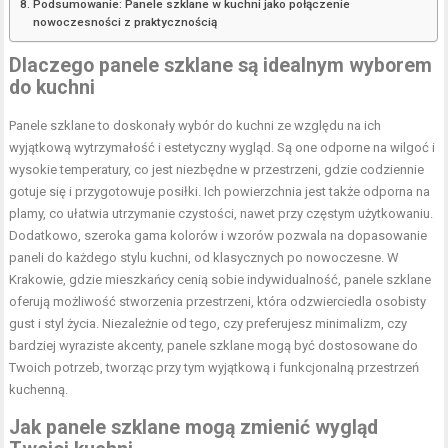
Podsumowanie: Panele szklane w kuchni jako połączenie
nowoczesności z praktycznością
Dlaczego panele szklane są idealnym wyborem
do kuchni
Panele szklane to doskonały wybór do kuchni ze względu na ich
wyjątkową wytrzymałość i estetyczny wygląd. Są one odporne na wilgoć i
wysokie temperatury, co jest niezbędne w przestrzeni, gdzie codziennie
gotuje się i przygotowuje posiłki. Ich powierzchnia jest także odporna na
plamy, co ułatwia utrzymanie czystości, nawet przy częstym użytkowaniu.
Dodatkowo, szeroka gama kolorów i wzorów pozwala na dopasowanie
paneli do każdego stylu kuchni, od klasycznych po nowoczesne. W
Krakowie, gdzie mieszkańcy cenią sobie indywidualność, panele szklane
oferują możliwość stworzenia przestrzeni, która odzwierciedla osobisty
gust i styl życia. Niezależnie od tego, czy preferujesz minimalizm, czy
bardziej wyraziste akcenty, panele szklane mogą być dostosowane do
Twoich potrzeb, tworząc przy tym wyjątkową i funkcjonalną przestrzeń
kuchenną.
Jak panele szklane mogą zmienić wygląd