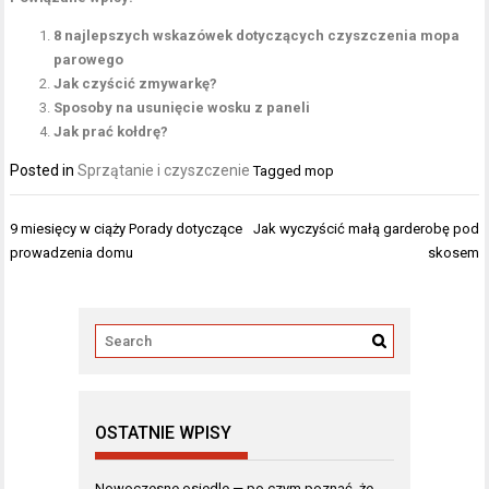
8 najlepszych wskazówek dotyczących czyszczenia mopa
parowego
Jak czyścić zmywarkę?
Sposoby na usunięcie wosku z paneli
Jak prać kołdrę?
Posted in
Sprzątanie i czyszczenie
Tagged
mop
Nawigacja
9 miesięcy w ciąży Porady dotyczące
Jak wyczyścić małą garderobę pod
wpisu
prowadzenia domu
skosem
OSTATNIE WPISY
Nowoczesne osiedle — po czym poznać, że