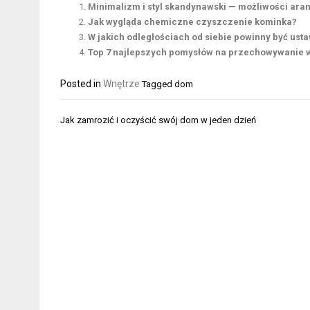
Minimalizm i styl skandynawski — możliwości aran
Jak wygląda chemiczne czyszczenie kominka?
W jakich odległościach od siebie powinny być ust
Top 7 najlepszych pomysłów na przechowywanie w
Posted in
Wnętrze
Tagged
dom
Nawigacja
Jak zamrozić i oczyścić swój dom w jeden dzień
wpisu