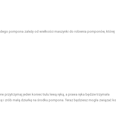
ażdego pompona zależy od wielkości maszynki do robienia pomponów, której
rw przytrzymaj jeden koniec tiulu lewą ręką, a prawa ręka będzie trzymała
kę i zrób małą dziurkę na środku pompona. Teraz będziesz mogła związać k