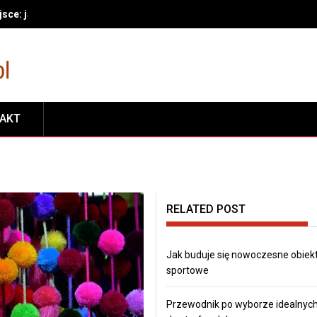
sce: jak wyznaczyć stałe miejsca i utrzymać porządek na co dzień
TAKT
RELATED POST
Jak buduje się nowoczesne obiek
sportowe
Przewodnik po wyborze idealnych