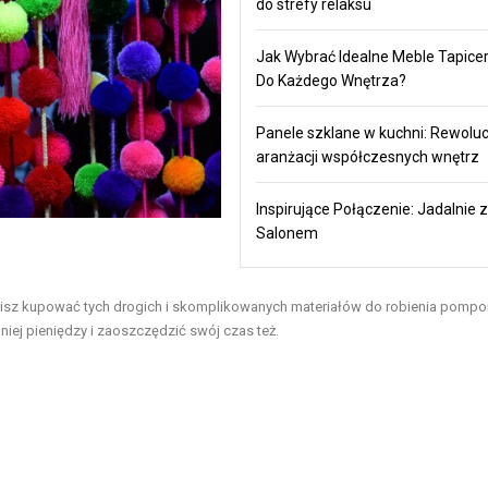
do strefy relaksu
Jak Wybrać Idealne Meble Tapic
Do Każdego Wnętrza?
Panele szklane w kuchni: Rewoluc
aranżacji współczesnych wnętrz
Inspirujące Połączenie: Jadalnie z
Salonem
usisz kupować tych drogich i skomplikowanych materiałów do robienia pomp
iej pieniędzy i zaoszczędzić swój czas też.