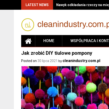
Skip
LATEST NEWS
Nawyk odkładania rzeczy na miej
to
content
HOME
WSPÓŁPRACA I KON
Jak zrobić DIY tiulowe pompony
cleanindustry.com.pl
Posted on
30 lipca 2021
by