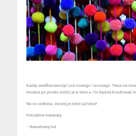
Każdy uwielbia tworzyć coś nowego i uroczego. Teraz nie m
możesz po prostu zrobić je w dom-u. I to będzie kosztować mn
Na co czekasz, zacznij je robić już teraz!
Potrzebne materiały:
– Bawełniany tiul