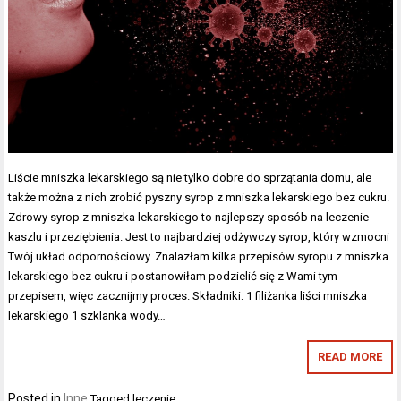
Liście mniszka lekarskiego są nie tylko dobre do sprzątania domu, ale
także można z nich zrobić pyszny syrop z mniszka lekarskiego bez cukru.
Zdrowy syrop z mniszka lekarskiego to najlepszy sposób na leczenie
kaszlu i przeziębienia. Jest to najbardziej odżywczy syrop, który wzmocni
Twój układ odpornościowy. Znalazłam kilka przepisów syropu z mniszka
lekarskiego bez cukru i postanowiłam podzielić się z Wami tym
przepisem, więc zacznijmy proces. Składniki: 1 filiżanka liści mniszka
lekarskiego 1 szklanka wody…
READ MORE
Posted in
Inne
Tagged
leczenie